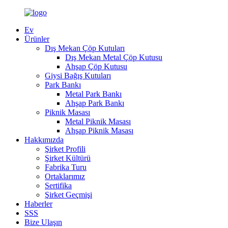
Ev
Ürünler
Dış Mekan Çöp Kutuları
Dış Mekan Metal Çöp Kutusu
Ahşap Çöp Kutusu
Giysi Bağış Kutuları
Park Bankı
Metal Park Bankı
Ahşap Park Bankı
Piknik Masası
Metal Piknik Masası
Ahşap Piknik Masası
Hakkımızda
Şirket Profili
Şirket Kültürü
Fabrika Turu
Ortaklarımız
Sertifika
Şirket Geçmişi
Haberler
SSS
Bize Ulaşın