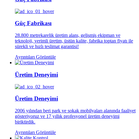
Güç Fabrikası
28.800 metrekarelik üretim alanı, gelişmiş ekipman ve
teknoloji, verimli üretim, üstün kalite, fabrika toptan fiyatı ile
sürekli ve hızlı teslimat garantisi!
Ayrıntıları Görüntüle
Üretim Deneyimi
Üretim Deneyimi
2006 yılından beri park ve sokak mobilyaları alanında faaliyet
gösteriyoruz ve 17 yıllık profesyonel üretim deneyimi
biriktirdik.
Ayrıntıları Görüntüle