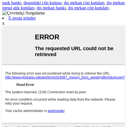
park bankı
,
dışarıdaki çöp kutusu
,
dış mekan çöp kutuları
,
dış mekan
metal atık kutuları
,
dış mekan bankı
,
dış mekan çöp kutuları
,
E-posta gönder
x