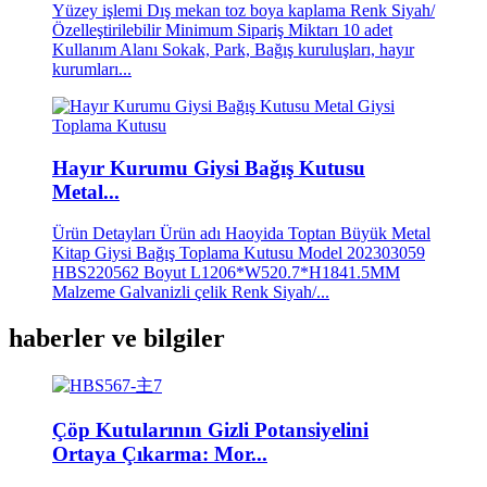
Yüzey işlemi Dış mekan toz boya kaplama Renk Siyah/
Özelleştirilebilir Minimum Sipariş Miktarı 10 adet
Kullanım Alanı Sokak, Park, Bağış kuruluşları, hayır
kurumları...
Hayır Kurumu Giysi Bağış Kutusu
Metal...
Ürün Detayları Ürün adı Haoyida Toptan Büyük Metal
Kitap Giysi Bağış Toplama Kutusu Model 202303059
HBS220562 Boyut L1206*W520.7*H1841.5MM
Malzeme Galvanizli çelik Renk Siyah/...
haberler ve bilgiler
Çöp Kutularının Gizli Potansiyelini
Ortaya Çıkarma: Mor...