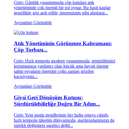
Giriş: Günlük yaşamımızda çöp kutuları atık
yönetiminde çok önemli bir rol oynar. Bu basit kaplar
genellikle göz ardı edilir, önemsizmiş gibi algılanır...
Ayrıntıları Görüntüle
Atık Yönetiminin Görünmez Kahramanı:
Çöp Torbası...
Giriş: Hızlı tempolu modern yaşamımızda, temizliğimizi
korumamıza yardımcı olan küçük ama hayati öneme
sahip eşyaların önemini çoğu zaman gözden
kaçırıyoruz...
Ayrıntıları Görüntüle
Giysi Geri Dönüşüm Kutusu:
Sürdürülebilirliğe Doğru Bir Adım...
Giriş: Yeni moda trendlerinin her hafta ortaya çıktığı,
hızlı tempolu tüketim dünyamızda, gardıroplarımızın da
sürekli değişmesi şaşırtıcı değil...