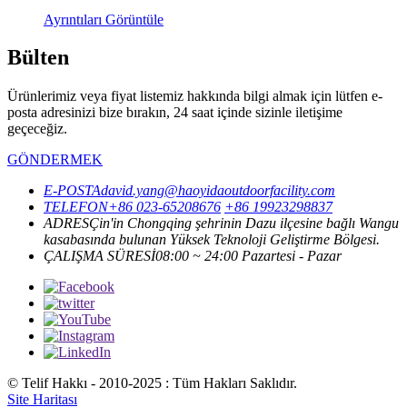
Ayrıntıları Görüntüle
Bülten
Ürünlerimiz veya fiyat listemiz hakkında bilgi almak için lütfen e-
posta adresinizi bize bırakın, 24 saat içinde sizinle iletişime
geçeceğiz.
GÖNDERMEK
E-POSTA
david.yang@haoyidaoutdoorfacility.com
TELEFON
+86 023-65208676
+86 19923298837
ADRES
Çin'in Chongqing şehrinin Dazu ilçesine bağlı Wangu
kasabasında bulunan Yüksek Teknoloji Geliştirme Bölgesi.
ÇALIŞMA SÜRESİ
08:00 ~ 24:00 Pazartesi - Pazar
© Telif Hakkı - 2010-2025 : Tüm Hakları Saklıdır.
Site Haritası