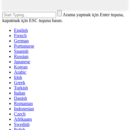
Arama yapmak için Enter tuşuna,
kapatmak için ESC tuşuna basın.
English
French
German
Portuguese
Spanish
Russian
Japanese
Korean
Arabic
Irish
Greek
Turkish
Italian
Danish
Romanian
Indonesian
Czech
Afrikaans
Swedish
Polish