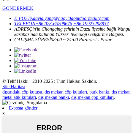
GÖNDERMEK
E-POSTA
david.yang@haoyidaoutdoorfacility.com
TELEFON
+86 023-65208676
+86 19923298837
ADRES
Çin'in Chongqing şehrinin Dazu ilçesine bağlı Wangu
kasabasında bulunan Yüksek Teknoloji Geliştirme Bölgesi.
ÇALIŞMA SÜRESİ
08:00 ~ 24:00 Pazartesi - Pazar
© Telif Hakkı - 2010-2025 : Tüm Hakları Saklıdır.
Site Haritası
dışarıdaki çöp kutusu
,
dış mekan çöp kutuları
,
park bankı
,
dış mekan
metal atık kutuları
,
dış mekan bankı
,
dış mekan çöp kutuları
,
E-posta gönder
x