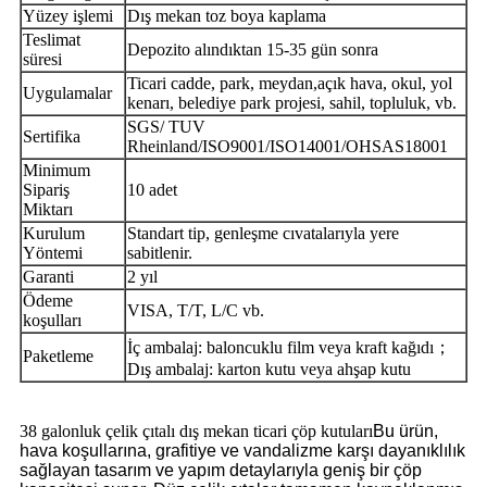
Yüzey işlemi
Dış mekan toz boya kaplama
Teslimat
Depozito alındıktan 15-35 gün sonra
süresi
Ticari cadde, park, meydan,
açık hava, okul, yol
Uygulamalar
kenarı, belediye park projesi, sahil, topluluk, vb.
SGS/ TUV
Sertifika
Rheinland/ISO9001/ISO14001/OHSAS18001
Minimum
Sipariş
1
0 adet
Miktarı
Kurulum
Standart tip, genleşme cıvatalarıyla yere
Yöntemi
sabitlenir.
Garanti
2 yıl
Ödeme
VISA, T/T, L/C vb.
koşulları
；
İç ambalaj: baloncuklu film veya kraft kağıdı
Paketleme
Dış ambalaj: karton kutu veya ahşap kutu
38 galonluk çelik çıtalı dış mekan ticari çöp kutuları
Bu ürün,
hava koşullarına, grafitiye ve vandalizme karşı dayanıklılık
sağlayan tasarım ve yapım detaylarıyla geniş bir çöp