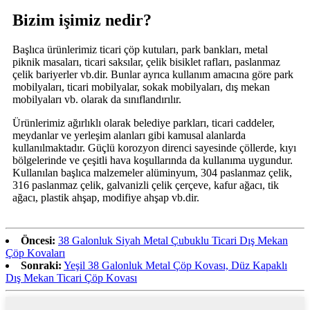
Bizim işimiz nedir?
Başlıca ürünlerimiz ticari çöp kutuları, park bankları, metal
piknik masaları, ticari saksılar, çelik bisiklet rafları, paslanmaz
çelik bariyerler vb.dir. Bunlar ayrıca kullanım amacına göre park
mobilyaları, ticari mobilyalar, sokak mobilyaları, dış mekan
mobilyaları vb. olarak da sınıflandırılır.
Ürünlerimiz ağırlıklı olarak belediye parkları, ticari caddeler,
meydanlar ve yerleşim alanları gibi kamusal alanlarda
kullanılmaktadır. Güçlü korozyon direnci sayesinde çöllerde, kıyı
bölgelerinde ve çeşitli hava koşullarında da kullanıma uygundur.
Kullanılan başlıca malzemeler alüminyum, 304 paslanmaz çelik,
316 paslanmaz çelik, galvanizli çelik çerçeve, kafur ağacı, tik
ağacı, plastik ahşap, modifiye ahşap vb.dir.
Öncesi:
38 Galonluk Siyah Metal Çubuklu Ticari Dış Mekan
Çöp Kovaları
Sonraki:
Yeşil 38 Galonluk Metal Çöp Kovası, Düz Kapaklı
Dış Mekan Ticari Çöp Kovası