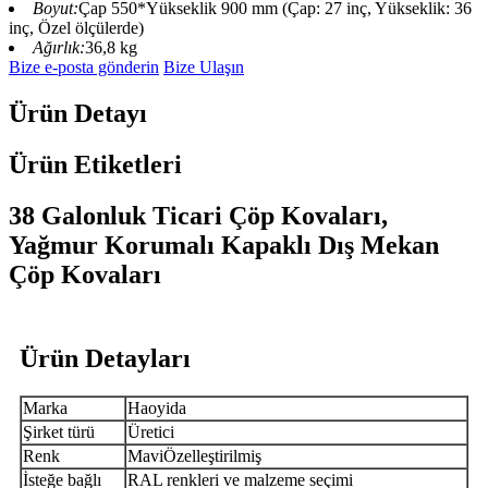
Boyut:
Çap 550*Yükseklik 900 mm (Çap: 27 inç, Yükseklik: 36
inç, Özel ölçülerde)
Ağırlık:
36,8 kg
Bize e-posta gönderin
Bize Ulaşın
Ürün Detayı
Ürün Etiketleri
38 Galonluk Ticari Çöp Kovaları,
Yağmur Korumalı Kapaklı Dış Mekan
Çöp Kovaları
Ürün Detayları
Marka
Haoyida
Şirket türü
Üretici
Renk
Mavi
Özelleştirilmiş
İsteğe bağlı
RAL renkleri ve malzeme seçimi