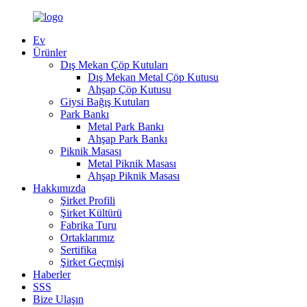
Ev
Ürünler
Dış Mekan Çöp Kutuları
Dış Mekan Metal Çöp Kutusu
Ahşap Çöp Kutusu
Giysi Bağış Kutuları
Park Bankı
Metal Park Bankı
Ahşap Park Bankı
Piknik Masası
Metal Piknik Masası
Ahşap Piknik Masası
Hakkımızda
Şirket Profili
Şirket Kültürü
Fabrika Turu
Ortaklarımız
Sertifika
Şirket Geçmişi
Haberler
SSS
Bize Ulaşın