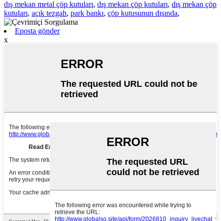
dış mekan metal çöp kutuları
,
dış mekan çöp kutuları
,
dış mekan çöp
kutuları
,
açık tezgah
,
park bankı
,
çöp kutusunun dışında
,
Eposta gönder
x