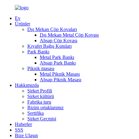
Ev
Ürünler
Dış Mekan Çöp Kovaları
Dış Mekan Metal Çöp Kovası
Ahşap Çöp Kovası
Kıyafet Bağış Kutuları
Park Bankı
Metal Park Bankı
Ahşap Park Bankı
Piknik masası
Metal Piknik Masası
Ahşap Piknik Masası
Hakkımızda
Şirket Profili
Şirket kültürü
Fabrika turu
Bizim ortaklarımız
Sertifika
Şirket Geçmişi
Haberler
SSS
Bize Ulaşın