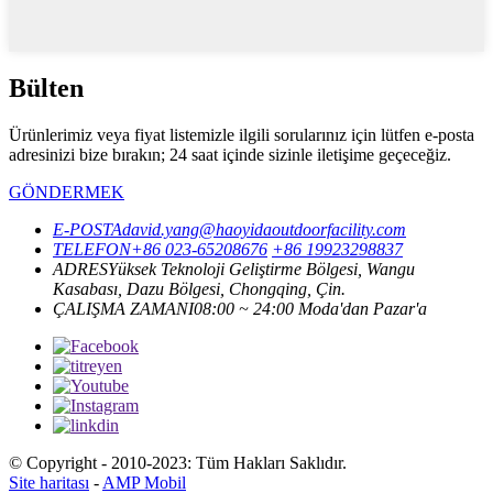
Bülten
Ürünlerimiz veya fiyat listemizle ilgili sorularınız için lütfen e-posta
adresinizi bize bırakın; 24 saat içinde sizinle iletişime geçeceğiz.
GÖNDERMEK
E-POSTA
david.yang@haoyidaoutdoorfacility.com
TELEFON
+86 023-65208676
+86 19923298837
ADRES
Yüksek Teknoloji Geliştirme Bölgesi, Wangu
Kasabası, Dazu Bölgesi, Chongqing, Çin.
ÇALIŞMA ZAMANI
08:00 ~ 24:00 Moda'dan Pazar'a
© Copyright - 2010-2023: Tüm Hakları Saklıdır.
Site haritası
-
AMP Mobil