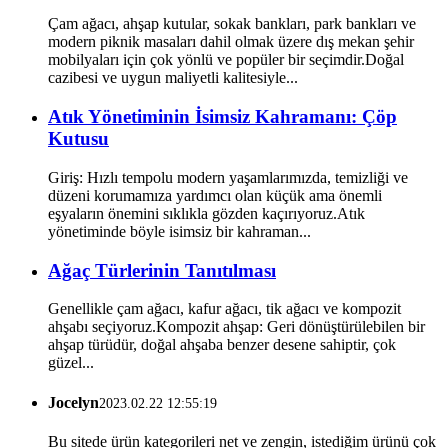
Çam ağacı, ahşap kutular, sokak bankları, park bankları ve
modern piknik masaları dahil olmak üzere dış mekan şehir
mobilyaları için çok yönlü ve popüler bir seçimdir.Doğal
cazibesi ve uygun maliyetli kalitesiyle...
Atık Yönetiminin İsimsiz Kahramanı: Çöp
Kutusu
Giriş: Hızlı tempolu modern yaşamlarımızda, temizliği ve
düzeni korumamıza yardımcı olan küçük ama önemli
eşyaların önemini sıklıkla gözden kaçırıyoruz.Atık
yönetiminde böyle isimsiz bir kahraman...
Ağaç Türlerinin Tanıtılması
Genellikle çam ağacı, kafur ağacı, tik ağacı ve kompozit
ahşabı seçiyoruz.Kompozit ahşap: Geri dönüştürülebilen bir
ahşap türüdür, doğal ahşaba benzer desene sahiptir, çok
güzel...
Jocelyn
2023.02.22 12:55:19
Bu sitede ürün kategorileri net ve zengin, istediğim ürünü çok