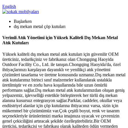
English
Başlarken
dış mekan metal çöp kutuları
Verimli Atık Yönetimi için Yüksek Kaliteli Dış Mekan Metal
Atık Kutuları
Yüksek kaliteli dış mekan metal atık kutuları için güvenilir OEM
üreticiniz, tedarikçiniz ve fabrikanız olan Chongqing Haoyida
Outdoor Facility Co., Ltd. ile tanışın.Chongqing Haoyida'da, özel
ihtiyaçlarınızı karşılayan dayanıklı ve yenilikçi atık yönetimi
çözümleri tasarlama ve üretme konusunda uzmanız.Dış mekan metal
atık kutularımız birinci sınıf malzemeler kullanılarak ustalıkla
üretilmiştir ve en zorlu hava koşullarında bile uzun ömürlü
performans sağlar.Dış mekan metal atık kutularımızdan oluşan geniş
yelpazemiz, işlevselliği estetikle birleştirerek her türlü dış mekan
alanına kusursuz entegrasyon sağlar.Parklar, caddeler, okullar veya
endüstriyel alanlar için çöp kutularına ihtiyacınız varsa, sizin için
mükemmel bir çözümümüz var.Çok çeşitli boyut, renk ve tasarım
seçenekleriyle ürünlerimizi marka imajınıza uyacak ve çevrenizin
genel çekiciliğini artıracak şekilde özelleştirebiliriz.Bir OEM
üreticisi, tedarikçisi ve fabrikası olarak kaliteden ödün vermeden