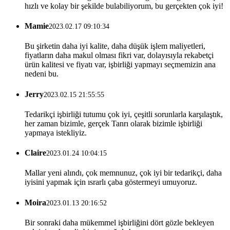
hızlı ve kolay bir şekilde bulabiliyorum, bu gerçekten çok iyi!
Mamie
2023.02.17 09:10:34
Bu şirketin daha iyi kalite, daha düşük işlem maliyetleri,
fiyatların daha makul olması fikri var, dolayısıyla rekabetçi
ürün kalitesi ve fiyatı var, işbirliği yapmayı seçmemizin ana
nedeni bu.
Jerry
2023.02.15 21:55:55
Tedarikçi işbirliği tutumu çok iyi, çeşitli sorunlarla karşılaştık,
her zaman bizimle, gerçek Tanrı olarak bizimle işbirliği
yapmaya istekliyiz.
Claire
2023.01.24 10:04:15
Mallar yeni alındı, çok memnunuz, çok iyi bir tedarikçi, daha
iyisini yapmak için ısrarlı çaba göstermeyi umuyoruz.
Moira
2023.01.13 20:16:52
Bir sonraki daha mükemmel işbirliğini dört gözle bekleyen