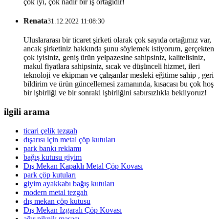
çok iyi, çok nadir bir iş ortağıdır!
Renata
31.12.2022 11:08:30
Uluslararası bir ticaret şirketi olarak çok sayıda ortağımız var,
ancak şirketiniz hakkında şunu söylemek istiyorum, gerçekten
çok iyisiniz, geniş ürün yelpazesine sahipsiniz, kalitelisiniz,
makul fiyatlara sahipsiniz, sıcak ve düşünceli hizmet, ileri
teknoloji ve ekipman ve çalışanlar mesleki eğitime sahip , geri
bildirim ve ürün güncellemesi zamanında, kısacası bu çok hoş
bir işbirliği ve bir sonraki işbirliğini sabırsızlıkla bekliyoruz!
ilgili arama
ticari çelik tezgah
dışarısı için metal çöp kutuları
park bankı reklamı
bağış kutusu giyim
Dış Mekan Kapaklı Metal Çöp Kovası
park çöp kutuları
giyim ayakkabı bağış kutuları
modern metal tezgah
dış mekan çöp kutusu
Dış Mekan Izgaralı Çöp Kovası
ağır piknik masası