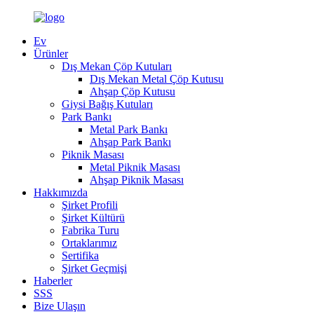
Ev
Ürünler
Dış Mekan Çöp Kutuları
Dış Mekan Metal Çöp Kutusu
Ahşap Çöp Kutusu
Giysi Bağış Kutuları
Park Bankı
Metal Park Bankı
Ahşap Park Bankı
Piknik Masası
Metal Piknik Masası
Ahşap Piknik Masası
Hakkımızda
Şirket Profili
Şirket Kültürü
Fabrika Turu
Ortaklarımız
Sertifika
Şirket Geçmişi
Haberler
SSS
Bize Ulaşın