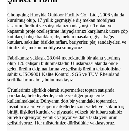
Chongqing Haoyida Outdoor Facility Co., Ltd., 2006 yılında
kurulmuş olup, 17 yıllık geçmişiyle dış mekan mobilyası
tasarımı, üretimi ve satışında uzmanlaşmıştır. Toptan ve
kapsamlı proje özelleştirme ihtiyaçlarınızı karşılamak üzere çöp
kutuları, bahçe bankları, dış mekan masaları, giysi bağış
kutuları, saksılar, bisiklet rafları, bariyerler, plaj sandalyeleri ve
bir dizi dış mekan mobilyası sunuyoruz.
Fabrikamız yaklaşık 28.044 metrekarelik bir alana yayılmış
olup 126 çalışanı bulunmaktadır. Uluslararası alanda önde
gelen üretim ekipmanlarına ve gelişmiş üretim teknolojisine
sahibiz. ISO9001 Kalite Kontrol, SGS ve TUV Rheinland
sertifikalarını almış bulunmaktayız.
Ürünlerimiz ağırlıklı olarak süpermarket toptan satışında,
parklarda, belediyelerde, cadde ve diğer projelerde
kullanılmaktadır. Dünyanın dört bir yanındaki toptancılar,
inşaat firmaları ve süpermarketlerle uzun vadeli ve istikrarlı iş
birliği ilişkileri kurduk ve piyasada yüksek bir itibara sahibiz.
Sürekli öğreniyor, yenilik yapıyor ve daha fazla yeni ürün
geliştiriyoruz. Her müşterimize dürüstlükle yaklaşıyoruz.