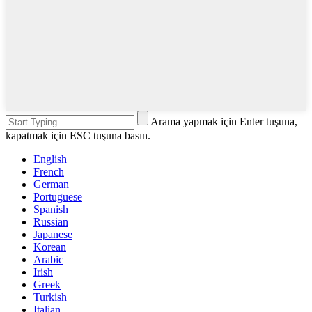
Arama yapmak için Enter tuşuna,
kapatmak için ESC tuşuna basın.
English
French
German
Portuguese
Spanish
Russian
Japanese
Korean
Arabic
Irish
Greek
Turkish
Italian