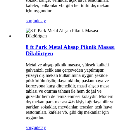
sokak, bahçe, veranda, açık hava restoranları,
kafeler, balkonlar vb. gibi her türlü dış mekan
için uygundur.
sorgu
detay
8 ft Park Metal Ahşap Piknik Masası
Dikdörtgen
Metal ve ahşap piknik masası, yüksek kaliteli
galvanizli çelik ana çerçeveden yapılmıştır,
yüzeyi dış mekan kullanımına uygun şekilde
püskürtülmüştür, dayanıklıdır, paslanmaya ve
korozyona karşı dirençlidir, masif ahşap masa
tablası ve oturma tahtası ile hem doğal ve
güzeldir hem de temizlenmesi kolaydır. Modern
dış mekan park masası 4-6 kişiyi ağırlayabilir ve
parklar, sokaklar, meydanlar, teraslar, açık hava
restoranları, kafeler vb. gibi dış mekanlar için
uygundur.
sorgu
detay