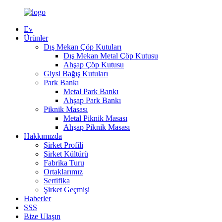
Ev
Ürünler
Dış Mekan Çöp Kutuları
Dış Mekan Metal Çöp Kutusu
Ahşap Çöp Kutusu
Giysi Bağış Kutuları
Park Bankı
Metal Park Bankı
Ahşap Park Bankı
Piknik Masası
Metal Piknik Masası
Ahşap Piknik Masası
Hakkımızda
Şirket Profili
Şirket Kültürü
Fabrika Turu
Ortaklarımız
Sertifika
Şirket Geçmişi
Haberler
SSS
Bize Ulaşın