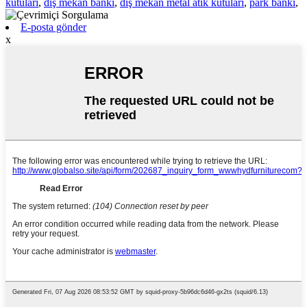
kutuları
,
dış mekan bankı
,
dış mekan metal atık kutuları
,
park bankı
,
E-posta gönder
x