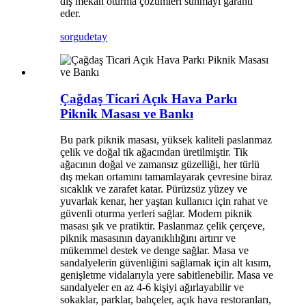
dış mekan oturma çözümleri sunmayı garanti
eder.
sorgu
detay
Çağdaş Ticari Açık Hava Parkı
Piknik Masası ve Bankı
Bu park piknik masası, yüksek kaliteli paslanmaz
çelik ve doğal tik ağacından üretilmiştir. Tik
ağacının doğal ve zamansız güzelliği, her türlü
dış mekan ortamını tamamlayarak çevresine biraz
sıcaklık ve zarafet katar. Pürüzsüz yüzey ve
yuvarlak kenar, her yaştan kullanıcı için rahat ve
güvenli oturma yerleri sağlar. Modern piknik
masası şık ve pratiktir. Paslanmaz çelik çerçeve,
piknik masasının dayanıklılığını artırır ve
mükemmel destek ve denge sağlar. Masa ve
sandalyelerin güvenliğini sağlamak için alt kısım,
genişletme vidalarıyla yere sabitlenebilir. Masa ve
sandalyeler en az 4-6 kişiyi ağırlayabilir ve
sokaklar, parklar, bahçeler, açık hava restoranları,