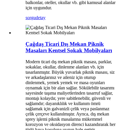
balkonlar, oteller, okullar vb. gibi kamusal alanlar
için uygundur.
sorgu
detay
Çağdaş Ticari Dış Mekan Piknik
Masaları Kentsel Sokak Mobilyaları
Modern ticari dış mekan piknik masası, parklar,
sokaklar, okullar, dinlenme alanları vb. için
tasarlanmıştır. Büyük yuvarlak piknik masası, siz
ve arkadaşlarınız ve aileniz için oturup
dinlenmek, yemek yemek ve masa oyunları
oynamak için bir alan sağlar. Sökülebilir tasarımı
sayesinde taşıma maliyetlerinden tasarruf sağlar,
montajı kolaydır, yere sabitlenebilir, güvenli ve
sağlamdır; dayanıklılık ve kullanım ömrü
sağlamak için galvanizli çelik veya paslanmaz
çelik çerçeve kullanılmıştır. Ayrıca, dış mekan
sprey işlemi piknik masalarına mükemmel
korozyon ve oksidasyon direnci kazandırarak her
türlü hava koşuluna uygun hale getirir.