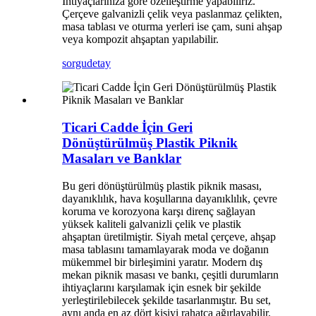
İhtiyaçlarınıza göre özelleştirme yapabiliriz.
Çerçeve galvanizli çelik veya paslanmaz çelikten,
masa tablası ve oturma yerleri ise çam, suni ahşap
veya kompozit ahşaptan yapılabilir.
sorgu
detay
Ticari Cadde İçin Geri
Dönüştürülmüş Plastik Piknik
Masaları ve Banklar
Bu geri dönüştürülmüş plastik piknik masası,
dayanıklılık, hava koşullarına dayanıklılık, çevre
koruma ve korozyona karşı direnç sağlayan
yüksek kaliteli galvanizli çelik ve plastik
ahşaptan üretilmiştir. Siyah metal çerçeve, ahşap
masa tablasını tamamlayarak moda ve doğanın
mükemmel bir birleşimini yaratır. Modern dış
mekan piknik masası ve bankı, çeşitli durumların
ihtiyaçlarını karşılamak için esnek bir şekilde
yerleştirilebilecek şekilde tasarlanmıştır. Bu set,
aynı anda en az dört kişiyi rahatça ağırlayabilir.