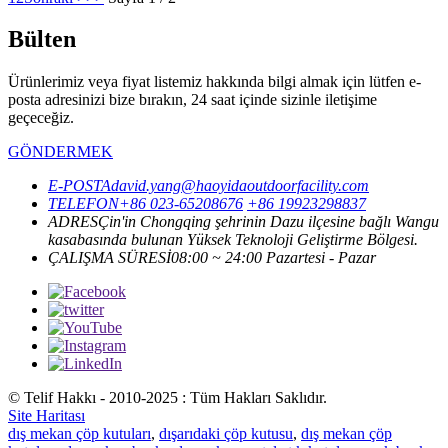
Bülten
Ürünlerimiz veya fiyat listemiz hakkında bilgi almak için lütfen e-
posta adresinizi bize bırakın, 24 saat içinde sizinle iletişime
geçeceğiz.
GÖNDERMEK
E-POSTA
david.yang@haoyidaoutdoorfacility.com
TELEFON
+86 023-65208676
+86 19923298837
ADRES
Çin'in Chongqing şehrinin Dazu ilçesine bağlı Wangu
kasabasında bulunan Yüksek Teknoloji Geliştirme Bölgesi.
ÇALIŞMA SÜRESİ
08:00 ~ 24:00 Pazartesi - Pazar
© Telif Hakkı - 2010-2025 : Tüm Hakları Saklıdır.
Site Haritası
dış mekan çöp kutuları
,
dışarıdaki çöp kutusu
,
dış mekan çöp