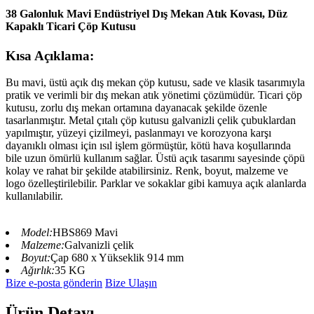
38 Galonluk Mavi Endüstriyel Dış Mekan Atık Kovası, Düz
Kapaklı Ticari Çöp Kutusu
Kısa Açıklama:
Bu mavi, üstü açık dış mekan çöp kutusu, sade ve klasik tasarımıyla
pratik ve verimli bir dış mekan atık yönetimi çözümüdür. Ticari çöp
kutusu, zorlu dış mekan ortamına dayanacak şekilde özenle
tasarlanmıştır. Metal çıtalı çöp kutusu galvanizli çelik çubuklardan
yapılmıştır, yüzeyi çizilmeyi, paslanmayı ve korozyona karşı
dayanıklı olması için ısıl işlem görmüştür, kötü hava koşullarında
bile uzun ömürlü kullanım sağlar. Üstü açık tasarımı sayesinde çöpü
kolay ve rahat bir şekilde atabilirsiniz. Renk, boyut, malzeme ve
logo özelleştirilebilir. Parklar ve sokaklar gibi kamuya açık alanlarda
kullanılabilir.
Model:
HBS869 Mavi
Malzeme:
Galvanizli çelik
Boyut:
Çap 680 x Yükseklik 914 mm
Ağırlık:
35 KG
Bize e-posta gönderin
Bize Ulaşın
Ürün Detayı