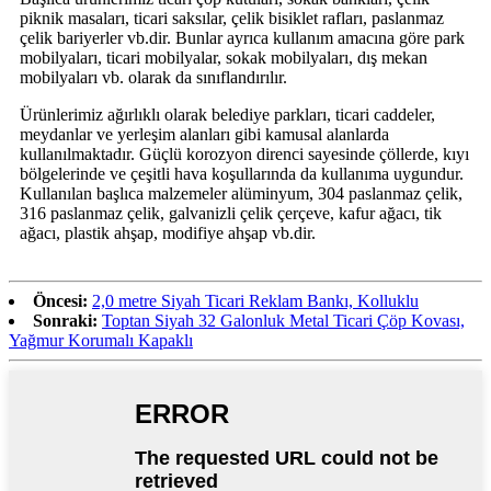
piknik masaları, ticari saksılar, çelik bisiklet rafları, paslanmaz
çelik bariyerler vb.dir. Bunlar ayrıca kullanım amacına göre park
mobilyaları, ticari mobilyalar, sokak mobilyaları, dış mekan
mobilyaları vb. olarak da sınıflandırılır.
Ürünlerimiz ağırlıklı olarak belediye parkları, ticari caddeler,
meydanlar ve yerleşim alanları gibi kamusal alanlarda
kullanılmaktadır. Güçlü korozyon direnci sayesinde çöllerde, kıyı
bölgelerinde ve çeşitli hava koşullarında da kullanıma uygundur.
Kullanılan başlıca malzemeler alüminyum, 304 paslanmaz çelik,
316 paslanmaz çelik, galvanizli çelik çerçeve, kafur ağacı, tik
ağacı, plastik ahşap, modifiye ahşap vb.dir.
Öncesi:
2,0 metre Siyah Ticari Reklam Bankı, Kolluklu
Sonraki:
Toptan Siyah 32 Galonluk Metal Ticari Çöp Kovası,
Yağmur Korumalı Kapaklı