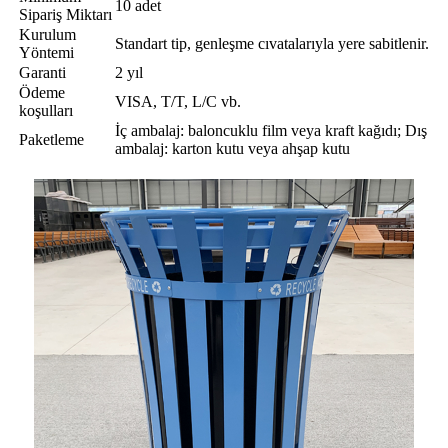
10 adet
Sipariş Miktarı
Kurulum
Standart tip, genleşme cıvatalarıyla yere sabitlenir.
Yöntemi
Garanti
2 yıl
Ödeme
VISA, T/T, L/C vb.
koşulları
İç ambalaj: baloncuklu film veya kraft kağıdı; Dış
Paketleme
ambalaj: karton kutu veya ahşap kutu