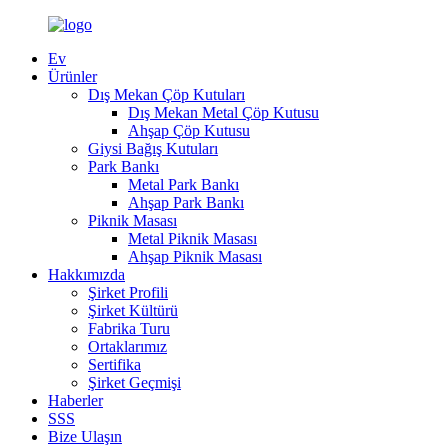
Ev
Ürünler
Dış Mekan Çöp Kutuları
Dış Mekan Metal Çöp Kutusu
Ahşap Çöp Kutusu
Giysi Bağış Kutuları
Park Bankı
Metal Park Bankı
Ahşap Park Bankı
Piknik Masası
Metal Piknik Masası
Ahşap Piknik Masası
Hakkımızda
Şirket Profili
Şirket Kültürü
Fabrika Turu
Ortaklarımız
Sertifika
Şirket Geçmişi
Haberler
SSS
Bize Ulaşın