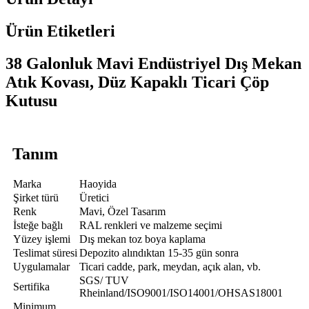
Ürün Etiketleri
38 Galonluk Mavi Endüstriyel Dış Mekan
Atık Kovası, Düz Kapaklı Ticari Çöp
Kutusu
Tanım
Marka
Haoyida
Şirket türü
Üretici
Renk
Mavi, Özel Tasarım
İsteğe bağlı
RAL renkleri ve malzeme seçimi
Yüzey işlemi
Dış mekan toz boya kaplama
Teslimat süresi
Depozito alındıktan 15-35 gün sonra
Uygulamalar
Ticari cadde, park, meydan, açık alan, vb.
SGS/ TUV
Sertifika
Rheinland/ISO9001/ISO14001/OHSAS18001
Minimum