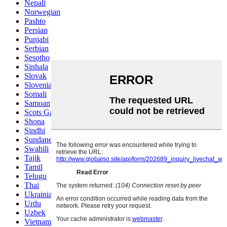
Nepali
Norwegian
Pashto
Persian
Punjabi
Serbian
Sesotho
Sinhala
Slovak
Slovenian
Somali
Samoan
Scots Gaelic
Shona
Sindhi
Sundanese
Swahili
Tajik
Tamil
Telugu
Thai
Ukrainian
Urdu
Uzbek
Vietnamese