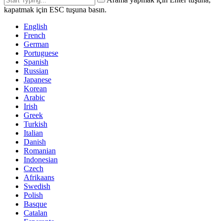
kapatmak için ESC tuşuna basın.
English
French
German
Portuguese
Spanish
Russian
Japanese
Korean
Arabic
Irish
Greek
Turkish
Italian
Danish
Romanian
Indonesian
Czech
Afrikaans
Swedish
Polish
Basque
Catalan