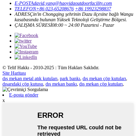
E-POSTA
david.yang@haoyidaoutdoorfacility.com
TELEFON
+86 023-65208676
+86 19923298837
ADRES
Çin'in Chongqing şehrinin Dazu ilçesine bağlı Wangu
kasabasında bulunan Yüksek Teknoloji Geliştirme Bölgesi.
ÇALIŞMA SÜRESİ
08:00 ~ 24:00 Pazartesi - Pazar
© Telif Hakkı - 2010-2025 : Tüm Hakları Saklıdır.
Site Haritası
dış mekan metal atık kutuları
,
park bankı
,
dış mekan çöp kutuları
,
dışarıdaki çöp kutusu
,
dış mekan bankı
,
dış mekan çöp kutuları
,
E-posta gönder
x