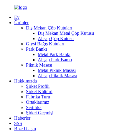
Ev
Ürünler
Dış Mekan Çöp Kutuları
Dış Mekan Metal Çöp Kutusu
Ahşap Çöp Kutusu
Giysi Bağış Kutuları
Park Bankı
Metal Park Bankı
Ahşap Park Bankı
Piknik Masası
Metal Piknik Masası
Ahşap Piknik Masası
Hakkımızda
Şirket Profili
Şirket Kültürü
Fabrika Turu
Ortaklarımız
Sertifika
Şirket Geçmişi
Haberler
SSS
Bize Ulaşın