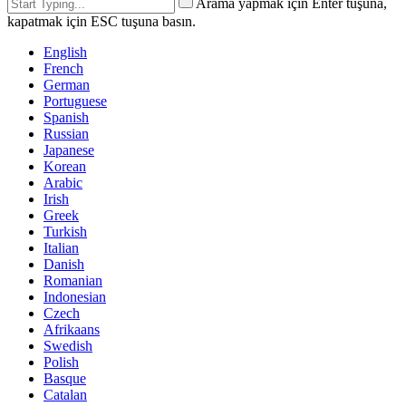
Arama yapmak için Enter tuşuna,
kapatmak için ESC tuşuna basın.
English
French
German
Portuguese
Spanish
Russian
Japanese
Korean
Arabic
Irish
Greek
Turkish
Italian
Danish
Romanian
Indonesian
Czech
Afrikaans
Swedish
Polish
Basque
Catalan