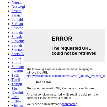
Nepali
Norwegian
Pashto
Persian
Punjabi
Serbian
Sesotho
Sinhala
Slovak
Slovenian
Somali
Samoan
Scots Gaelic
Shona
Sindhi
Sundanese
Swahili
Tajik
Tamil
Telugu
Thai
Ukrainian
Urdu
Uzbek
Vietnamese