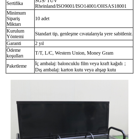
SGS/ TUV
Sertifika
Rheinland/ISO9001/ISO14001/OHSAS18001
Minimum
Sipariş
10 adet
Miktarı
Kurulum
Standart tip, genleşme cıvatalarıyla yere sabitlenir.
Yöntemi
Garanti
2 yıl
Ödeme
T/T, L/C, Western Union, Money Gram
koşulları
；
İç ambalaj: baloncuklu film veya kraft kağıdı
Paketleme
Dış ambalaj: karton kutu veya ahşap kutu