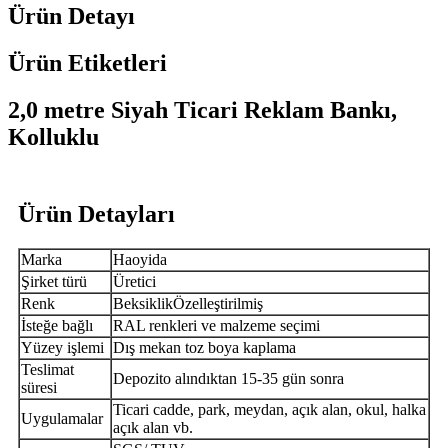
Ürün Detayı
Ürün Etiketleri
2,0 metre Siyah Ticari Reklam Bankı,
Kolluklu
Ürün Detayları
Marka
Haoyida
Şirket türü
Üretici
Renk
B
eksiklik
Özelleştirilmiş
İsteğe bağlı
RAL renkleri ve malzeme seçimi
Yüzey işlemi
Dış mekan toz boya kaplama
Teslimat
Depozito alındıktan 15-35 gün sonra
süresi
Ticari cadde, park, meydan, açık alan, okul, halka
Uygulamalar
açık alan vb.