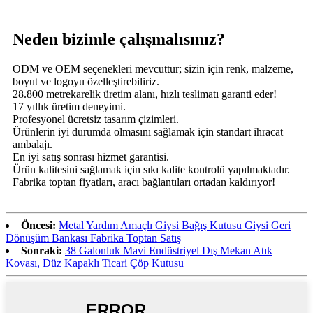
Neden bizimle çalışmalısınız?
ODM ve OEM seçenekleri mevcuttur; sizin için renk, malzeme,
boyut ve logoyu özelleştirebiliriz.
28.800 metrekarelik üretim alanı, hızlı teslimatı garanti eder!
17 yıllık üretim deneyimi.
Profesyonel ücretsiz tasarım çizimleri.
Ürünlerin iyi durumda olmasını sağlamak için standart ihracat
ambalajı.
En iyi satış sonrası hizmet garantisi.
Ürün kalitesini sağlamak için sıkı kalite kontrolü yapılmaktadır.
Fabrika toptan fiyatları, aracı bağlantıları ortadan kaldırıyor!
Öncesi:
Metal Yardım Amaçlı Giysi Bağış Kutusu Giysi Geri
Dönüşüm Bankası Fabrika Toptan Satış
Sonraki:
38 Galonluk Mavi Endüstriyel Dış Mekan Atık
Kovası, Düz Kapaklı Ticari Çöp Kutusu