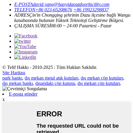
E-POSTA
david.yang@haoyidaoutdoorfacility.com
TELEFON
+86 023-65208676
+86 19923298837
ADRES
Çin'in Chongqing şehrinin Dazu ilçesine bağlı Wangu
kasabasında bulunan Yüksek Teknoloji Geliştirme Bölgesi.
ÇALIŞMA SÜRESİ
08:00 ~ 24:00 Pazartesi - Pazar
© Telif Hakkı - 2010-2025 : Tüm Hakları Saklıdır.
Site Haritası
park bankı
,
dış mekan metal atık kutuları
,
dış mekan çöp kutuları
,
dış mekan bankı
,
dışarıdaki çöp kutusu
,
dış mekan çöp kutuları
,
E-posta gönder
x