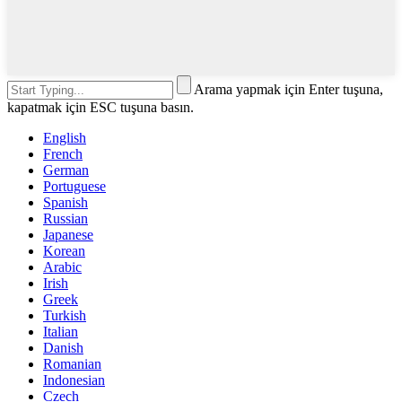
Arama yapmak için Enter tuşuna,
kapatmak için ESC tuşuna basın.
English
French
German
Portuguese
Spanish
Russian
Japanese
Korean
Arabic
Irish
Greek
Turkish
Italian
Danish
Romanian
Indonesian
Czech