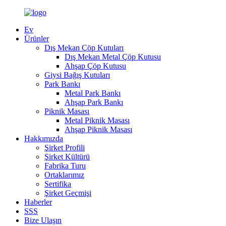
Ev
Ürünler
Dış Mekan Çöp Kutuları
Dış Mekan Metal Çöp Kutusu
Ahşap Çöp Kutusu
Giysi Bağış Kutuları
Park Bankı
Metal Park Bankı
Ahşap Park Bankı
Piknik Masası
Metal Piknik Masası
Ahşap Piknik Masası
Hakkımızda
Şirket Profili
Şirket Kültürü
Fabrika Turu
Ortaklarımız
Sertifika
Şirket Geçmişi
Haberler
SSS
Bize Ulaşın