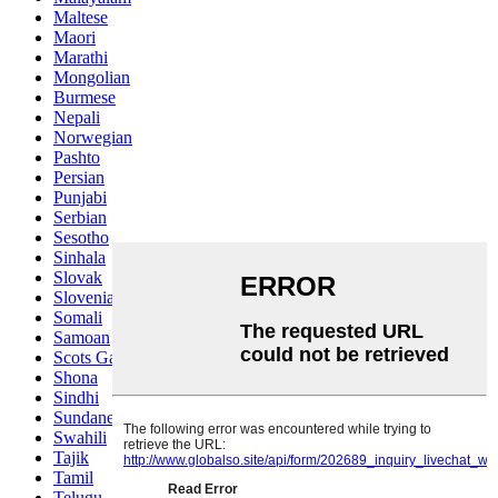
Maltese
Maori
Marathi
Mongolian
Burmese
Nepali
Norwegian
Pashto
Persian
Punjabi
Serbian
Sesotho
Sinhala
Slovak
Slovenian
Somali
Samoan
Scots Gaelic
Shona
Sindhi
Sundanese
Swahili
Tajik
Tamil
Telugu