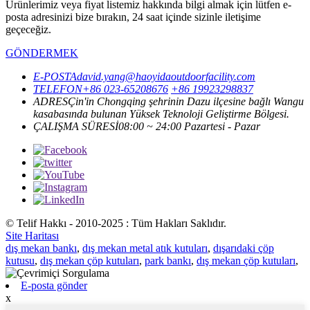
Ürünlerimiz veya fiyat listemiz hakkında bilgi almak için lütfen e-
posta adresinizi bize bırakın, 24 saat içinde sizinle iletişime
geçeceğiz.
GÖNDERMEK
E-POSTA
david.yang@haoyidaoutdoorfacility.com
TELEFON
+86 023-65208676
+86 19923298837
ADRES
Çin'in Chongqing şehrinin Dazu ilçesine bağlı Wangu
kasabasında bulunan Yüksek Teknoloji Geliştirme Bölgesi.
ÇALIŞMA SÜRESİ
08:00 ~ 24:00 Pazartesi - Pazar
© Telif Hakkı - 2010-2025 : Tüm Hakları Saklıdır.
Site Haritası
dış mekan bankı
,
dış mekan metal atık kutuları
,
dışarıdaki çöp
kutusu
,
dış mekan çöp kutuları
,
park bankı
,
dış mekan çöp kutuları
,
E-posta gönder
x