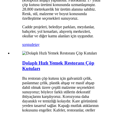
(kompozit ahşap) yapılabilir. Fabrikamız 17 yıldır
çöp kutusu üretimi konusunda uzmanlaşmıştır.
28.800 metrekarelik bir üretim alanına sahibiz.
Renk, stil, malzeme ve boyut konusunda
özelleştirme seçenekleri sunuyoruz.
Cadde projeleri, belediye parkları, meydanlar,
bahçeler, yol kenarları, alışveriş merkezleri,
okullar ve diğer kamu alanları için uygundur.
sorgu
detay
Dolaplı Hızlı Yemek Restoranı Çöp
Kutuları
Bu restoran çöp kutusu için galvanizli çelik,
paslanmaz çelik, plastik ahşap ve masif ahşap
dahil olmak üzere çeşitli malzeme seçenekleri
sunuyoruz; böylece farklı stillerin dekoratif
ihtiyaçlarını karşılıyoruz. Korozyona daha
dayanıklı ve temizliği kolaydır. Kare görünümü
yerden tasarruf sağlar. Kapağı mutfak atıklarının
kokusunu engeller. Kafeler, restoranlar, oteller