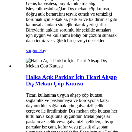
Geniş kapasitesi, büyük miktarda atığı
işleyebilmesini sağlar. Dış mekan çöp kutusu,
doğru atık bertarafını teşvik etmek ve temizliği
korumak için sokaklar, parklar ve kaldırımlar gibi
kamusal alanlara stratejik olarak yerleştirilir.
Bireylerin atıkları sorumlu bir şekilde atmaları
için uygun ve kullanımı kolay bir çözüm sunarak
daha temiz ve sağlıklı bir çevreyi destekler.
sorgu
detay
Halka Açık Parklar İçin Ticari Ahşap
Dış Mekan Çöp Kutusu
Ticari kullanıma uygun ahşap çöp kutusu,
sağlamlık ve paslanmaya ve korozyona karşı
dayanıklılık sağlamak için galvanizli çelik
çerçeve ile üretilmiştir. Dış mekan çöp kutusu her
türlü hava koşuluna uygundur. Metal parçalar
paslanmaz çelik veya galvanizli çelikten, ahşap
parçalar ise çam, kafur veya plastik ahşaptan