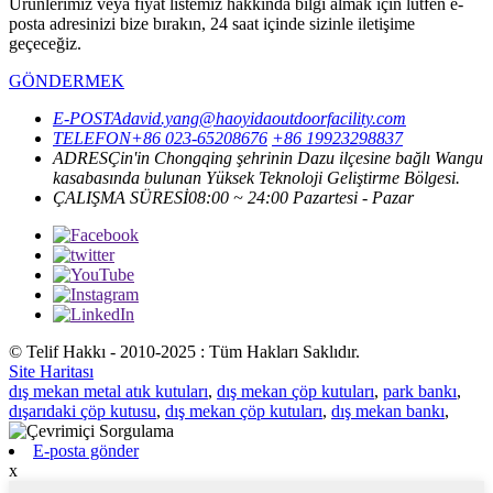
Ürünlerimiz veya fiyat listemiz hakkında bilgi almak için lütfen e-
posta adresinizi bize bırakın, 24 saat içinde sizinle iletişime
geçeceğiz.
GÖNDERMEK
E-POSTA
david.yang@haoyidaoutdoorfacility.com
TELEFON
+86 023-65208676
+86 19923298837
ADRES
Çin'in Chongqing şehrinin Dazu ilçesine bağlı Wangu
kasabasında bulunan Yüksek Teknoloji Geliştirme Bölgesi.
ÇALIŞMA SÜRESİ
08:00 ~ 24:00 Pazartesi - Pazar
© Telif Hakkı - 2010-2025 : Tüm Hakları Saklıdır.
Site Haritası
dış mekan metal atık kutuları
,
dış mekan çöp kutuları
,
park bankı
,
dışarıdaki çöp kutusu
,
dış mekan çöp kutuları
,
dış mekan bankı
,
E-posta gönder
x