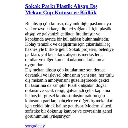
Sokak Parkı Plastik Ahşap Dış
Mekan Çöp Kutusu ve Küllük
Bu ahşap çöp kutusu, dayanıklılığı, paslanmaya
ve korozyona karşı direnci sağlamak için plastik
ahşap ve galvanizli çelikten üretilmiştir ve
kapağında ayrıca bir kül tablası bulunmaktadır.
Kolay temizlik ve değiştirme için çıkarılabilir iç
haznesiyle birlikte gelir. Sokak projeleri, belediye
parkları, yol kenarları, alışveriş merkezleri,
okullar ve diğer kamu alanlarında kullanıma
uygundur.
Dış mekan ahşap çöp kutularımız son derece
dayanıklı ve işlevsel olmasının yanı sıra, her türlü
dış mekanın ambiyansını güzelleştirecek çekici
bir tasarıma da sahiptir. Plastik ahşabın doğal
dokusu ve sıcak rengi, galvanizli çelik kaplama
ile hoş bir görsel kontrast oluşturarak bu çöp
kutusunu parklar, bahçeler ve diğer dış mekanlar
için çekici bir ek haline getiriyor. Modern silueti,
sofistike bir dokunuş katıyor ve çevresinin genel
görünümünü iyileştiriyor.
sorgu
detay