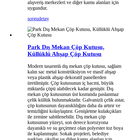
alışveriş merkezleri ve diğer kamu alanları için
uygundur.
sorgu
detay
Park Dış Mekan Çöp Kutusu,
Küllüklü Ahşap Çöp Kutusu
Modern tasarımlı dış mekan çöp kutusu, sağlam
kalın sac metal konstrüksiyon ve masif ahşap
veya plastik ahşap dekoratif panellerden
üretilmiştir. Çöp kutusunun iç hacmi, büyük
miktarda çöpü alabilecek kadar geniştir. Dış
mekan çöp kutusunun üst kısmında paslanmaz
çelik küllük bulunmaktadır. Galvanizli çelik astar,
çöp kutusunun dayanıklılığını daha da artırır ve
temizliğini kolaylaştırır. Genişletme kulakçıkları
ile zemine sabitlenebilir. Dış mekan çöp
kutusunun yüzeyi, son derece korozyona
dayanıklı ve su geçirmez olan polyester toz boya
ile kaplanmıştır. Sokak projeleri, belediye
parkları, okullar ve diğer kamu alanları için