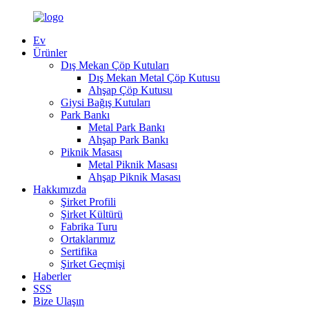
Ev
Ürünler
Dış Mekan Çöp Kutuları
Dış Mekan Metal Çöp Kutusu
Ahşap Çöp Kutusu
Giysi Bağış Kutuları
Park Bankı
Metal Park Bankı
Ahşap Park Bankı
Piknik Masası
Metal Piknik Masası
Ahşap Piknik Masası
Hakkımızda
Şirket Profili
Şirket Kültürü
Fabrika Turu
Ortaklarımız
Sertifika
Şirket Geçmişi
Haberler
SSS
Bize Ulaşın