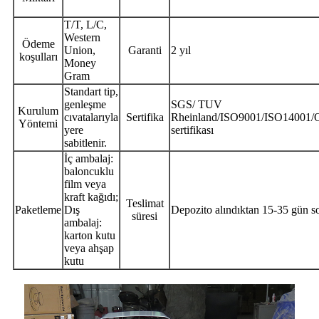
T/T, L/C,
Western
Ödeme
Union,
Garanti
2 yıl
koşulları
Money
Gram
Standart tip,
genleşme
SGS/ TUV
Kurulum
cıvatalarıyla
Sertifika
Rheinland/ISO9001/ISO14001/
Yöntemi
yere
sertifikası
sabitlenir.
İç ambalaj:
baloncuklu
film veya
kraft kağıdı;
Teslimat
Paketleme
Dış
Depozito alındıktan 15-35 gün s
süresi
ambalaj:
karton kutu
veya ahşap
kutu