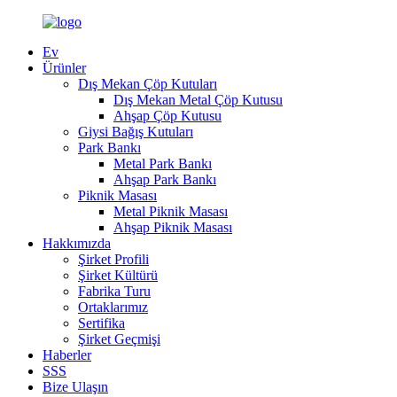
Ev
Ürünler
Dış Mekan Çöp Kutuları
Dış Mekan Metal Çöp Kutusu
Ahşap Çöp Kutusu
Giysi Bağış Kutuları
Park Bankı
Metal Park Bankı
Ahşap Park Bankı
Piknik Masası
Metal Piknik Masası
Ahşap Piknik Masası
Hakkımızda
Şirket Profili
Şirket Kültürü
Fabrika Turu
Ortaklarımız
Sertifika
Şirket Geçmişi
Haberler
SSS
Bize Ulaşın