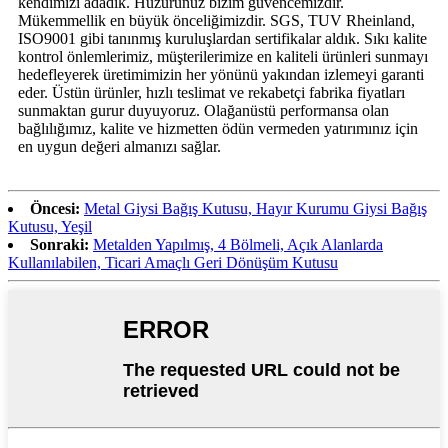
kendimizi adadık. Huzurunuz bizim güvencemizdir.
Mükemmellik en büyük önceliğimizdir. SGS, TUV Rheinland,
ISO9001 gibi tanınmış kuruluşlardan sertifikalar aldık. Sıkı kalite
kontrol önlemlerimiz, müşterilerimize en kaliteli ürünleri sunmayı
hedefleyerek üretimimizin her yönünü yakından izlemeyi garanti
eder. Üstün ürünler, hızlı teslimat ve rekabetçi fabrika fiyatları
sunmaktan gurur duyuyoruz. Olağanüstü performansa olan
bağlılığımız, kalite ve hizmetten ödün vermeden yatırımınız için
en uygun değeri almanızı sağlar.
Öncesi:
Metal Giysi Bağış Kutusu, Hayır Kurumu Giysi Bağış
Kutusu, Yeşil
Sonraki:
Metalden Yapılmış, 4 Bölmeli, Açık Alanlarda
Kullanılabilen, Ticari Amaçlı Geri Dönüşüm Kutusu