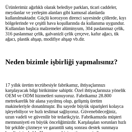
Ürünlerimiz ağırlıklı olarak belediye parkları, ticari caddeler,
meydanlar ve yerleşim alanları gibi kamusal alanlarda
kullanılmaktadır. Güçlü korozyon direnci sayesinde çöllerde, kıyı
bölgelerinde ve çeşitli hava koşullarında da kullanıma uygundur.
Kullanılan başlıca malzemeler alüminyum, 304 paslanmaz çelik,
316 paslanmaz çelik, galvanizli çelik çerçeve, kafur ağacı, tik
ağacı, plastik ahşap, modifiye ahşap vb.dir.
Neden bizimle işbirliği yapmalısınız?
17 yıllık üretim tecrübesiyle fabrikamız, ihtiyaçlarınızı
karşılayacak bilgi birikimine sahiptir. Özel ihtiyaçlarınıza yönelik
OEM ve ODM hizmetleri sunuyoruz. Fabrikamız 28.800
metrekarelik bir alana yayılmış olup, gelişmiş üretim
makineleriyle donatılmıştır. Bu sayede büyük siparişleri kolayca
işleyebiliyor ve hızlı teslimat sağlıyoruz. Güvenebileceğiniz,
uzun vadeli ve güvenilir bir tedarikçiyiz. Fabrikamızda müşteri
memnuniyeti en büyük önceliğimizdir. Karşılaşılan sorunları hızlı
bir şekilde çözmeye ve garantili satış sonrası destek sunmaya