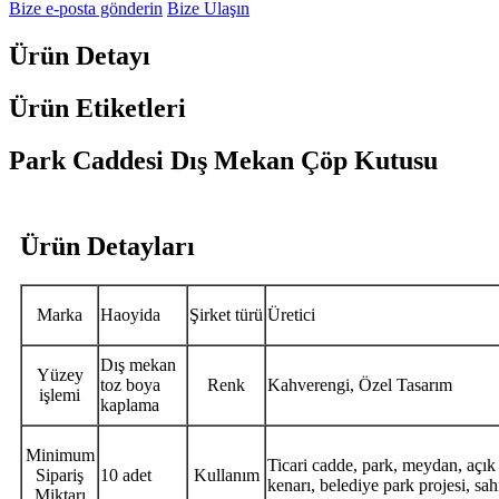
Bize e-posta gönderin
Bize Ulaşın
Ürün Detayı
Ürün Etiketleri
Park Caddesi Dış Mekan Çöp Kutusu
Ürün Detayları
Marka
Haoyida
Şirket türü
Üretici
Dış mekan
Yüzey
toz boya
Renk
Kahverengi, Özel Tasarım
işlemi
kaplama
Minimum
Ticari cadde, park, meydan, açık 
Sipariş
10 adet
Kullanım
kenarı, belediye park projesi, sah
Miktarı