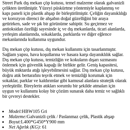
Street Park dış mekan çöp kutusu, temel malzeme olarak galvanizli
çelikten üretilmiştir. Yüzeyi püskürtme yöntemiyle kaplanmış ve
kapı paneli için plastik ahşap ile birleştirilmiştir. Çeliğin dayanıklılığı
ve korozyon direnci ile ahşabın doğal güzelliğini bir araya
getirirken, sade ve şık bir görünüme sahiptir. Su geçirmez ve
antioksidan özelliği sayesinde iç ve dış mekanlarda, ticari alanlarda,
yerleşim alanlarında, sokaklarda, parklarda ve diğer eğlence
mekanlarında kullanıma uygundur.
Dış mekan çöp kutusu, dış mekan kullanımı için tasarlanmıştır.
Sağlam yapısı, hava koşullarına ve hasara karşı dayanıklılık sağlar.
Dış mekan çöp kutusu, temizliğin ve kokuların dışarı sızmasını
önlemek için güvenlik kapağı ile birlikte gelir. Geniş kapasitesi,
büyük miktarda atığı işleyebilmesini sağlar. Dış mekan çöp kutusu,
doğru atık bertarafını teşvik etmek ve temizliği korumak için
sokaklar, parklar ve kaldırımlar gibi kamusal alanlara stratejik olarak
yerleştirilir. Bireylerin atıkları sorumlu bir şekilde atmaları için
uygun ve kullanımı kolay bir çözüm sunarak daha temiz ve sağlıklı
bir çevreyi destekler.
Model:
HBW105 Gri
Malzeme:
Galvanizli çelik / Paslanmaz çelik, Plastik ahşap
Boyut:
L400*G450*Y900 mm
Net Ağırlık (KG):
61