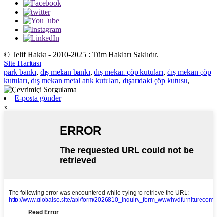
© Telif Hakkı - 2010-2025 : Tüm Hakları Saklıdır.
Site Haritası
park bankı
,
dış mekan bankı
,
dış mekan çöp kutuları
,
dış mekan çöp
kutuları
,
dış mekan metal atık kutuları
,
dışarıdaki çöp kutusu
,
E-posta gönder
x