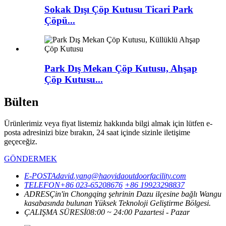
Sokak Dışı Çöp Kutusu Ticari Park
Çöpü...
Park Dış Mekan Çöp Kutusu, Ahşap
Çöp Kutusu...
Bülten
Ürünlerimiz veya fiyat listemiz hakkında bilgi almak için lütfen e-
posta adresinizi bize bırakın, 24 saat içinde sizinle iletişime
geçeceğiz.
GÖNDERMEK
E-POSTA
david.yang@haoyidaoutdoorfacility.com
TELEFON
+86 023-65208676
+86 19923298837
ADRES
Çin'in Chongqing şehrinin Dazu ilçesine bağlı Wangu
kasabasında bulunan Yüksek Teknoloji Geliştirme Bölgesi.
ÇALIŞMA SÜRESİ
08:00 ~ 24:00 Pazartesi - Pazar