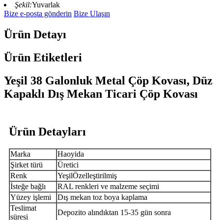
Şekil:
Yuvarlak
Bize e-posta gönderin
Bize Ulaşın
Ürün Detayı
Ürün Etiketleri
Yeşil 38 Galonluk Metal Çöp Kovası, Düz
Kapaklı Dış Mekan Ticari Çöp Kovası
Ürün Detayları
Marka
Haoyida
Şirket türü
Üretici
Renk
Yeşil
Özelleştirilmiş
İsteğe bağlı
RAL renkleri ve malzeme seçimi
Yüzey işlemi
Dış mekan toz boya kaplama
Teslimat
Depozito alındıktan 15-35 gün sonra
süresi