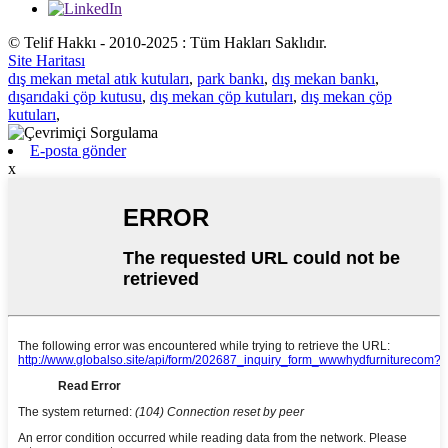
© Telif Hakkı - 2010-2025 : Tüm Hakları Saklıdır.
Site Haritası
dış mekan metal atık kutuları
,
park bankı
,
dış mekan bankı
,
dışarıdaki çöp kutusu
,
dış mekan çöp kutuları
,
dış mekan çöp
kutuları
,
E-posta gönder
x