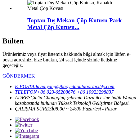
Toptan Dış Mekan Çöp Kutusu Park
Metal Çöp Kutusu...
Bülten
Ürünlerimiz veya fiyat listemiz hakkında bilgi almak için lütfen e-
posta adresinizi bize bırakın, 24 saat içinde sizinle iletişime
geçeceğiz.
GÖNDERMEK
E-POSTA
david.yang@haoyidaoutdoorfacility.com
TELEFON
+86 023-65208676
+86 19923298837
ADRES
Çin'in Chongqing şehrinin Dazu ilçesine bağlı Wangu
kasabasında bulunan Yüksek Teknoloji Geliştirme Bölgesi.
ÇALIŞMA SÜRESİ
08:00 ~ 24:00 Pazartesi - Pazar