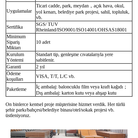
，
Ticari cadde, park, meydan
açık hava, okul,
Uygulamalar
yol kenarı, belediye park projesi, sahil, topluluk,
vb.
SGS/ TUV
Sertifika
Rheinland/ISO9001/ISO14001/OHSAS18001
Minimum
Sipariş
1
0 adet
Miktarı
Kurulum
Standart tip, genleşme cıvatalarıyla yere
Yöntemi
sabitlenir.
Garanti
2 yıl
Ödeme
VISA, T/T, L/C vb.
koşulları
；
İç ambalaj: baloncuklu film veya kraft kağıdı
Paketleme
Dış ambalaj: karton kutu veya ahşap kutu
On binlerce kentsel proje müşterisine hizmet verdik. Her türlü
şehir parkı/bahçesi/belediye binası/otel/sokak projesi vb.
üstleniyoruz.