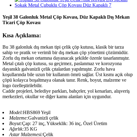
Yeşil 38 Galonluk Metal Çöp Kovası, Düz Kapaklı Dış Mekan
Ticari Çöp Kovası
Kısa Açıklama:
Bu 38 galonluk dış mekan tipi çelik çöp kutusu, klasik bir tarza
sahip ve pratik ve verimli bir dış mekan çöp yönetimi çözümüdür.
Zorlu dış mekan ortamına dayanacak şekilde özenle tasarlanmıştır.
Metal çıtalı çöp kutusu, su geçirmez, paslanmaz ve korozyona
dayanıklı galvanizli çelik çıtalardan yapılmıştır. Zorlu hava
koşullarında bile uzun bir kullanım ömrü sağlar. Üst kısmı açık olup
çöpü kolayca boşaltmaya olanak tanır. Renk, boyut, malzeme ve
logo özelleştirilebilir.
Cadde projeleri, belediye parkları, bahçeler, yol kenarları, alışveriş
merkezleri, okullar ve diğer kamu alanları için uygundur.
Model:
HBS869 Yeşil
Malzeme:
Galvanizli çelik
Boyut:
Çap: 27 inç, Yükseklik: 36 inç, Özel Üretim
Ağırlık:
35 KG
Astar Malzemesi:
Çelik