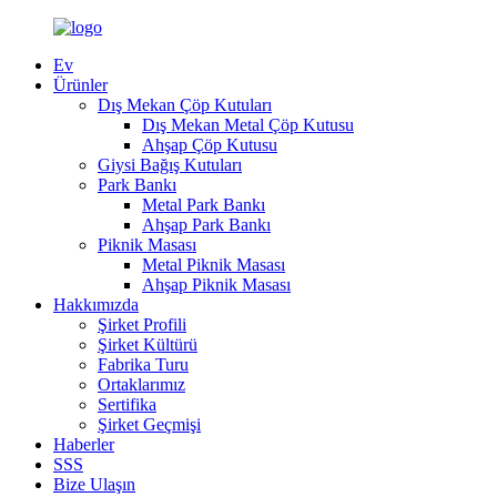
Ev
Ürünler
Dış Mekan Çöp Kutuları
Dış Mekan Metal Çöp Kutusu
Ahşap Çöp Kutusu
Giysi Bağış Kutuları
Park Bankı
Metal Park Bankı
Ahşap Park Bankı
Piknik Masası
Metal Piknik Masası
Ahşap Piknik Masası
Hakkımızda
Şirket Profili
Şirket Kültürü
Fabrika Turu
Ortaklarımız
Sertifika
Şirket Geçmişi
Haberler
SSS
Bize Ulaşın