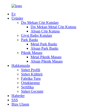
Ev
Ürünler
Dış Mekan Çöp Kutuları
Dış Mekan Metal Çöp Kutusu
Ahşap Çöp Kutusu
Giysi Bağış Kutuları
Park Bankı
Metal Park Bankı
Ahşap Park Bankı
Piknik Masası
Metal Piknik Masası
Ahşap Piknik Masası
Hakkımızda
Şirket Profili
Şirket Kültürü
Fabrika Turu
Ortaklarımız
Sertifika
Şirket Geçmişi
Haberler
SSS
Bize Ulaşın