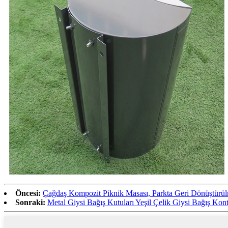
Öncesi:
Çağdaş Kompozit Piknik Masası, Parkta Geri Dönüştürülm
Sonraki:
Metal Giysi Bağış Kutuları Yeşil Çelik Giysi Bağış Kont