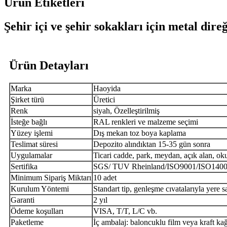
Ürün Etiketleri
Şehir içi ve şehir sokakları için metal dir
Ürün Detayları
Marka
Haoyida
Şirket türü
Üretici
Renk
siyah, Özelleştirilmiş
İsteğe bağlı
RAL renkleri ve malzeme seçimi
Yüzey işlemi
Dış mekan toz boya kaplama
Teslimat süresi
Depozito alındıktan 15-35 gün sonra
Uygulamalar
Ticari cadde, park, meydan, açık alan, okul
Sertifika
SGS/ TUV Rheinland/ISO9001/ISO14
Minimum Sipariş Miktarı
10 adet
Kurulum Yöntemi
Standart tip, genleşme cıvatalarıyla yere sa
Garanti
2 yıl
Ödeme koşulları
VISA, T/T, L/C vb.
Paketleme
İç ambalaj: baloncuklu film veya kraft ka