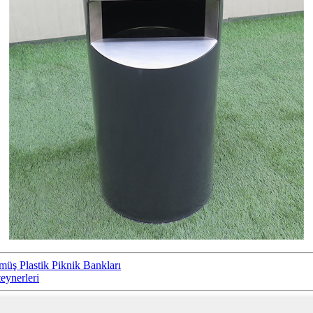
üş Plastik Piknik Bankları
eynerleri