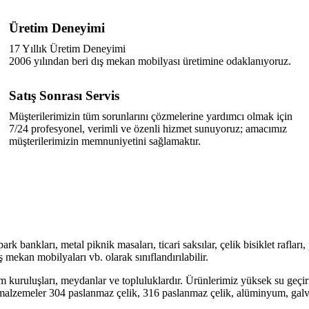
Üretim Deneyimi
17 Yıllık Üretim Deneyimi
2006 yılından beri dış mekan mobilyası üretimine odaklanıyoruz.
Satış Sonrası Servis
Müşterilerimizin tüm sorunlarını çözmelerine yardımcı olmak için
7/24 profesyonel, verimli ve özenli hizmet sunuyoruz; amacımız
müşterilerimizin memnuniyetini sağlamaktır.
 park bankları, metal piknik masaları, ticari saksılar, çelik bisiklet rafl
 mekan mobilyaları vb. olarak sınıflandırılabilir.
dım kuruluşları, meydanlar ve topluluklardır. Ürünlerimiz yüksek su geçi
 malzemeler 304 paslanmaz çelik, 316 paslanmaz çelik, alüminyum, galvan