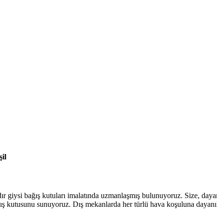
il
dır giysi bağış kutuları imalatında uzmanlaşmış bulunuyoruz. Size, dayan
ış kutusunu sunuyoruz. Dış mekanlarda her türlü hava koşuluna dayanık