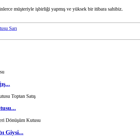
lerce müşteriyle işbirliği yapmış ve yüksek bir itibara sahibiz.
usu Sarı
ş...
tusu...
 Giysi...