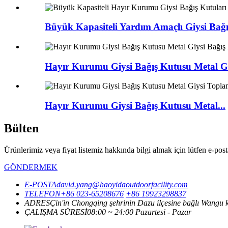
Büyük Kapasiteli Yardım Amaçlı Giysi Bağış
Hayır Kurumu Giysi Bağış Kutusu Metal Giy
Hayır Kurumu Giysi Bağış Kutusu Metal...
Bülten
Ürünlerimiz veya fiyat listemiz hakkında bilgi almak için lütfen e-posta
GÖNDERMEK
E-POSTA
david.yang@haoyidaoutdoorfacility.com
TELEFON
+86 023-65208676
+86 19923298837
ADRES
Çin'in Chongqing şehrinin Dazu ilçesine bağlı Wangu 
ÇALIŞMA SÜRESİ
08:00 ~ 24:00 Pazartesi - Pazar