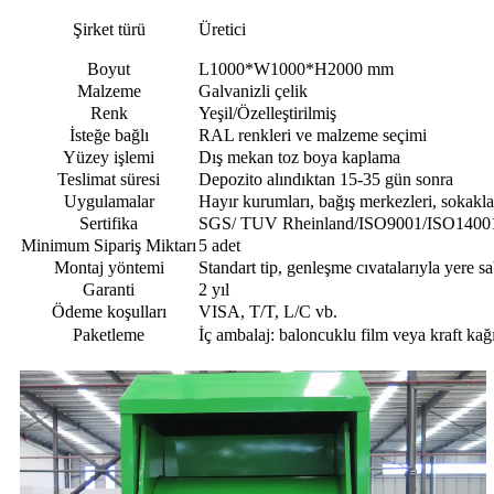
Şirket türü
Üretici
Boyut
L1000*W1000*H2000 mm
Malzeme
Galvanizli çelik
Renk
Yeşil/Özelleştirilmiş
İsteğe bağlı
RAL renkleri ve malzeme seçimi
Yüzey işlemi
Dış mekan toz boya kaplama
Teslimat süresi
Depozito alındıktan 15-35 gün sonra
Uygulamalar
Hayır kurumları, bağış merkezleri, sokaklar,
Sertifika
SGS/ TUV Rheinland/ISO9001/ISO140
Minimum Sipariş Miktarı
5 adet
Montaj yöntemi
Standart tip, genleşme cıvatalarıyla yere sab
Garanti
2 yıl
Ödeme koşulları
VISA, T/T, L/C vb.
Paketleme
İç ambalaj: baloncuklu film veya kraft kağ