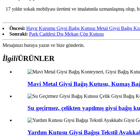
17 yıldır sokak mobilyası üretimi ve imalatında uzmanlaşmış olup, bin
Öncesi:
Hayır Kurumu Giysi Bağış Kutusu Metal Giysi Bağış Kut
Sonraki:
Park Caddesi Dış Mekan Çöp Kutusu
Mesajınızı buraya yazın ve bize gönderin.
İlgili
ÜRÜNLER
Mavi Metal Giysi Bağış Kutusu, Kumaş Bağı
Su geçirmez, çelikten yapılmış giysi bağış ku
Yardım Kutusu Giysi Bağışı Tekstil Ayakkabı