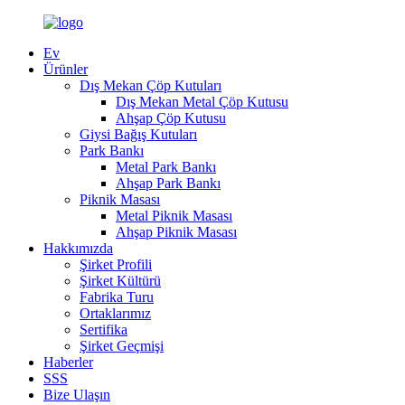
Ev
Ürünler
Dış Mekan Çöp Kutuları
Dış Mekan Metal Çöp Kutusu
Ahşap Çöp Kutusu
Giysi Bağış Kutuları
Park Bankı
Metal Park Bankı
Ahşap Park Bankı
Piknik Masası
Metal Piknik Masası
Ahşap Piknik Masası
Hakkımızda
Şirket Profili
Şirket Kültürü
Fabrika Turu
Ortaklarımız
Sertifika
Şirket Geçmişi
Haberler
SSS
Bize Ulaşın