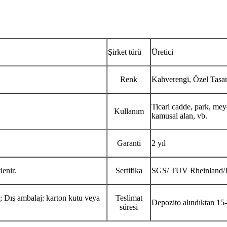
Şirket türü
Üretici
Renk
Kahverengi, Özel Tasa
Ticari cadde, park, meyd
Kullanım
kamusal alan, vb.
Garanti
2 yıl
lenir.
Sertifika
SGS/ TUV Rheinland/I
ı; Dış ambalaj: karton kutu veya
Teslimat
Depozito alındıktan 15
süresi