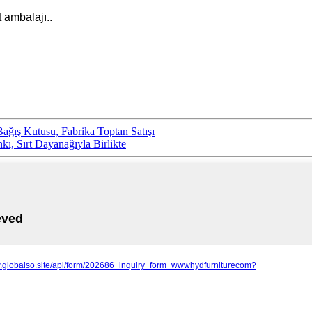
t ambalajı.
.
ağış Kutusu, Fabrika Toptan Satışı
kı, Sırt Dayanağıyla Birlikte