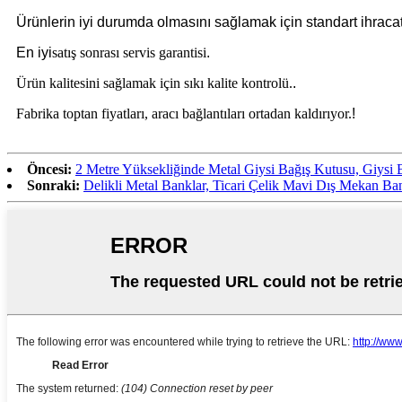
Ürünlerin iyi durumda olmasını sağlamak için standart ihraca
En iyi
satış sonrası servis garantisi
.
Ürün kalitesini sağlamak için sıkı kalite kontrolü.
.
Fabrika toptan fiyatları, aracı bağlantıları ortadan kaldırıyor.
!
Öncesi:
2 Metre Yüksekliğinde Metal Giysi Bağış Kutusu, Giysi B
Sonraki:
Delikli Metal Banklar, Ticari Çelik Mavi Dış Mekan Ban