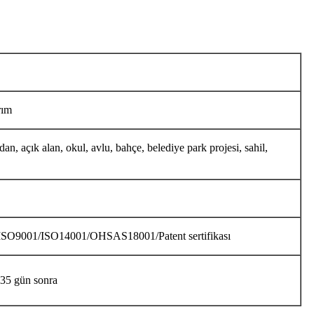
rım
an, açık alan, okul, avlu, bahçe, belediye park projesi, sahil,
SO9001/ISO14001/OHSAS18001/Patent sertifikası
-35 gün sonra