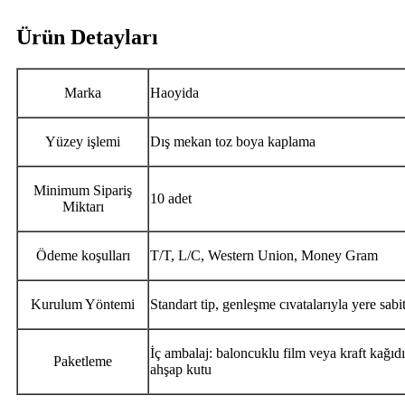
Ürün Detayları
Marka
Haoyida
Yüzey işlemi
Dış mekan toz boya kaplama
Minimum Sipariş
10 adet
Miktarı
Ödeme koşulları
T/T, L/C, Western Union, Money Gram
Kurulum Yöntemi
Standart tip, genleşme cıvatalarıyla yere sabit
İç ambalaj: baloncuklu film veya kraft kağıd
Paketleme
ahşap kutu