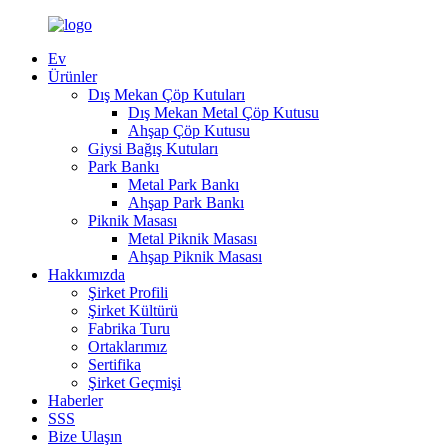
Ev
Ürünler
Dış Mekan Çöp Kutuları
Dış Mekan Metal Çöp Kutusu
Ahşap Çöp Kutusu
Giysi Bağış Kutuları
Park Bankı
Metal Park Bankı
Ahşap Park Bankı
Piknik Masası
Metal Piknik Masası
Ahşap Piknik Masası
Hakkımızda
Şirket Profili
Şirket Kültürü
Fabrika Turu
Ortaklarımız
Sertifika
Şirket Geçmişi
Haberler
SSS
Bize Ulaşın