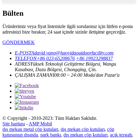
Bülten
Ürünlerimiz veya fiyat listemizle ilgili sorularınız için lütfen e-posta
adresinizi bize bırakın; 24 saat içinde sizinle iletişime geçeceğiz.
GÖNDERMEK
E-POSTA
david.yang@haoyidaoutdoorfacility.com
TELEFON
+86 023-65208676
+86 19923298837
ADRES
Yüksek Teknoloji Geliştirme Bölgesi, Wangu
Kasabası, Dazu Bölgesi, Chongqing, Çin.
ÇALIŞMA ZAMANI
08:00 ~ 24:00 Moda'dan Pazar'a
© Copyright - 2010-2023: Tüm Hakları Saklıdır.
Site haritası
-
AMP Mobil
dış mekan metal çöp kutuları
,
dış mekan çöp kutuları
,
çöp
kutusunun dışında
,
park bankı
,
dış mekan çöp kutuları
,
açık tezgah
,