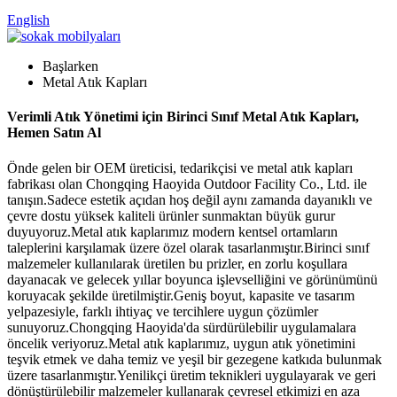
English
Başlarken
Metal Atık Kapları
Verimli Atık Yönetimi için Birinci Sınıf Metal Atık Kapları,
Hemen Satın Al
Önde gelen bir OEM üreticisi, tedarikçisi ve metal atık kapları
fabrikası olan Chongqing Haoyida Outdoor Facility Co., Ltd. ile
tanışın.Sadece estetik açıdan hoş değil aynı zamanda dayanıklı ve
çevre dostu yüksek kaliteli ürünler sunmaktan büyük gurur
duyuyoruz.Metal atık kaplarımız modern kentsel ortamların
taleplerini karşılamak üzere özel olarak tasarlanmıştır.Birinci sınıf
malzemeler kullanılarak üretilen bu prizler, en zorlu koşullara
dayanacak ve gelecek yıllar boyunca işlevselliğini ve görünümünü
koruyacak şekilde üretilmiştir.Geniş boyut, kapasite ve tasarım
yelpazesiyle, farklı ihtiyaç ve tercihlere uygun çözümler
sunuyoruz.Chongqing Haoyida'da sürdürülebilir uygulamalara
öncelik veriyoruz.Metal atık kaplarımız, uygun atık yönetimini
teşvik etmek ve daha temiz ve yeşil bir gezegene katkıda bulunmak
üzere tasarlanmıştır.Yenilikçi üretim teknikleri uygulayarak ve geri
dönüştürülebilir malzemeler kullanarak çevresel etkimizi en aza