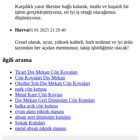
Karşılıklı yarar ilkesine bağlı kalarak, mutlu ve başarılı bir
işlem gerçekleştiriyoruz, en iyi iş ortağı olacağımızı
düşünüyoruz.
Havva
01.01.2023 21:29:40
Genel olarak, ucuz, yüksek kaliteli, hızlı teslimat ve iyi ürün
tarzından her açıdan memnunuz, takip işbirliğimiz olacak!
ilgili arama
Ticari Dış Mekan Çöp Kovaları
Çöp Kovaları Dış Mekan
Okullar İçin Dış Mekan Çöp Kovaları
park çöp kutusu
Metal Kare Çöp Kovası
Dış Mekan Geri Dönüşüm Çöp Kutuları
halka açık çöp kutusu
oyun alanı piknik masası
ahşap geri dönüşüm kutuları
Sokak Kutuları
metal ahşap piknik masası