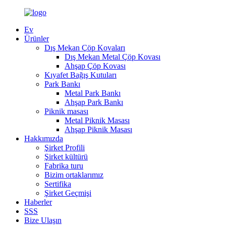
Ev
Ürünler
Dış Mekan Çöp Kovaları
Dış Mekan Metal Çöp Kovası
Ahşap Çöp Kovası
Kıyafet Bağış Kutuları
Park Bankı
Metal Park Bankı
Ahşap Park Bankı
Piknik masası
Metal Piknik Masası
Ahşap Piknik Masası
Hakkımızda
Şirket Profili
Şirket kültürü
Fabrika turu
Bizim ortaklarımız
Sertifika
Şirket Geçmişi
Haberler
SSS
Bize Ulaşın