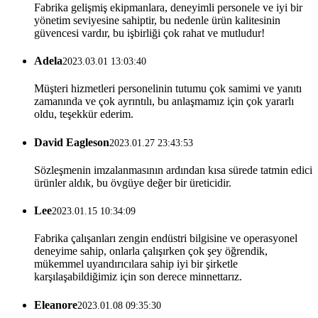
Fabrika gelişmiş ekipmanlara, deneyimli personele ve iyi bir
yönetim seviyesine sahiptir, bu nedenle ürün kalitesinin
güvencesi vardır, bu işbirliği çok rahat ve mutludur!
Adela
2023.03.01 13:03:40
Müşteri hizmetleri personelinin tutumu çok samimi ve yanıtı
zamanında ve çok ayrıntılı, bu anlaşmamız için çok yararlı
oldu, teşekkür ederim.
David Eagleson
2023.01.27 23:43:53
Sözleşmenin imzalanmasının ardından kısa sürede tatmin edici
ürünler aldık, bu övgüye değer bir üreticidir.
Lee
2023.01.15 10:34:09
Fabrika çalışanları zengin endüstri bilgisine ve operasyonel
deneyime sahip, onlarla çalışırken çok şey öğrendik,
mükemmel uyandırıcılara sahip iyi bir şirketle
karşılaşabildiğimiz için son derece minnettarız.
Eleanore
2023.01.08 09:35:30