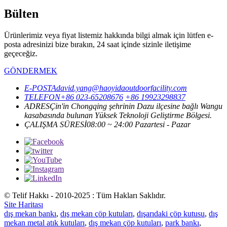
Bülten
Ürünlerimiz veya fiyat listemiz hakkında bilgi almak için lütfen e-
posta adresinizi bize bırakın, 24 saat içinde sizinle iletişime
geçeceğiz.
GÖNDERMEK
E-POSTA
david.yang@haoyidaoutdoorfacility.com
TELEFON
+86 023-65208676
+86 19923298837
ADRES
Çin'in Chongqing şehrinin Dazu ilçesine bağlı Wangu
kasabasında bulunan Yüksek Teknoloji Geliştirme Bölgesi.
ÇALIŞMA SÜRESİ
08:00 ~ 24:00 Pazartesi - Pazar
© Telif Hakkı - 2010-2025 : Tüm Hakları Saklıdır.
Site Haritası
dış mekan bankı
,
dış mekan çöp kutuları
,
dışarıdaki çöp kutusu
,
dış
mekan metal atık kutuları
,
dış mekan çöp kutuları
,
park bankı
,