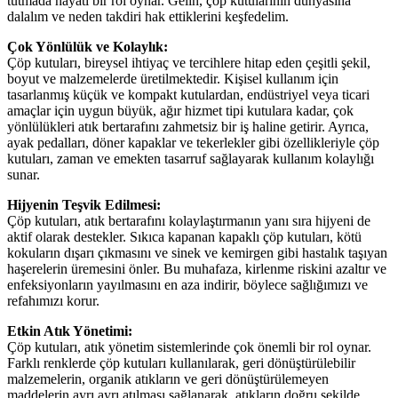
tutmada hayati bir rol oynar. Gelin, çöp kutularının dünyasına
dalalım ve neden takdiri hak ettiklerini keşfedelim.
Çok Yönlülük ve Kolaylık:
Çöp kutuları, bireysel ihtiyaç ve tercihlere hitap eden çeşitli şekil,
boyut ve malzemelerde üretilmektedir. Kişisel kullanım için
tasarlanmış küçük ve kompakt kutulardan, endüstriyel veya ticari
amaçlar için uygun büyük, ağır hizmet tipi kutulara kadar, çok
yönlülükleri atık bertarafını zahmetsiz bir iş haline getirir. Ayrıca,
ayak pedalları, döner kapaklar ve tekerlekler gibi özellikleriyle çöp
kutuları, zaman ve emekten tasarruf sağlayarak kullanım kolaylığı
sunar.
Hijyenin Teşvik Edilmesi:
Çöp kutuları, atık bertarafını kolaylaştırmanın yanı sıra hijyeni de
aktif olarak destekler. Sıkıca kapanan kapaklı çöp kutuları, kötü
kokuların dışarı çıkmasını ve sinek ve kemirgen gibi hastalık taşıyan
haşerelerin üremesini önler. Bu muhafaza, kirlenme riskini azaltır ve
enfeksiyonların yayılmasını en aza indirir, böylece sağlığımızı ve
refahımızı korur.
Etkin Atık Yönetimi:
Çöp kutuları, atık yönetim sistemlerinde çok önemli bir rol oynar.
Farklı renklerde çöp kutuları kullanılarak, geri dönüştürülebilir
malzemelerin, organik atıkların ve geri dönüştürülemeyen
maddelerin ayrı ayrı atılması sağlanarak, atıkların doğru şekilde