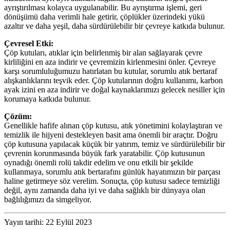
ayrıştırılması kolayca uygulanabilir. Bu ayrıştırma işlemi, geri
dönüşümü daha verimli hale getirir, çöplükler üzerindeki yükü
azaltır ve daha yeşil, daha sürdürülebilir bir çevreye katkıda bulunur.
Çevresel Etki:
Çöp kutuları, atıklar için belirlenmiş bir alan sağlayarak çevre
kirliliğini en aza indirir ve çevremizin kirlenmesini önler. Çevreye
karşı sorumluluğumuzu hatırlatan bu kutular, sorumlu atık bertaraf
alışkanlıklarını teşvik eder. Çöp kutularının doğru kullanımı, karbon
ayak izini en aza indirir ve doğal kaynaklarımızı gelecek nesiller için
korumaya katkıda bulunur.
Çözüm:
Genellikle hafife alınan çöp kutusu, atık yönetimini kolaylaştıran ve
temizlik ile hijyeni destekleyen basit ama önemli bir araçtır. Doğru
çöp kutusuna yapılacak küçük bir yatırım, temiz ve sürdürülebilir bir
çevrenin korunmasında büyük fark yaratabilir. Çöp kutusunun
oynadığı önemli rolü takdir edelim ve onu etkili bir şekilde
kullanmaya, sorumlu atık bertarafını günlük hayatımızın bir parçası
haline getirmeye söz verelim. Sonuçta, çöp kutusu sadece temizliği
değil, aynı zamanda daha iyi ve daha sağlıklı bir dünyaya olan
bağlılığımızı da simgeliyor.
Yayın tarihi: 22 Eylül 2023