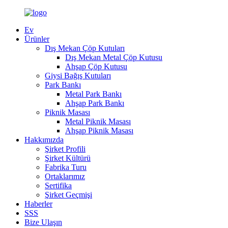
Ev
Ürünler
Dış Mekan Çöp Kutuları
Dış Mekan Metal Çöp Kutusu
Ahşap Çöp Kutusu
Giysi Bağış Kutuları
Park Bankı
Metal Park Bankı
Ahşap Park Bankı
Piknik Masası
Metal Piknik Masası
Ahşap Piknik Masası
Hakkımızda
Şirket Profili
Şirket Kültürü
Fabrika Turu
Ortaklarımız
Sertifika
Şirket Geçmişi
Haberler
SSS
Bize Ulaşın