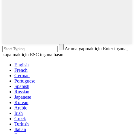
Arama yapmak için Enter tuşuna,
kapatmak için ESC tuşuna basın.
English
French
German
Portuguese
Spanish
Russian
Japanese
Korean
Arabic
Irish
Greek
Turkish
Italian