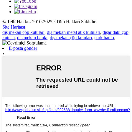
© Telif Hakkı - 2010-2025 : Tüm Hakları Saklıdır.
Site Haritası
dış mekan çöp kutuları
,
dış mekan metal atık kutuları
,
dışarıdaki çöp
kutusu
,
dış mekan bankı
,
dış mekan çöp kutuları
,
park bankı
,
E-posta gönder
x