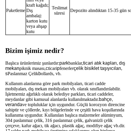
kraft kağıdı;
Teslimat
Paketleme
Dış
Depozito alındıktan 15-35 gün s
süresi
ambalaj:
karton kutu
veya ahşap
kutu
Bizim işimiz nedir?
Başlıca ürünlerimiz şunlardır:
park
banklar,
ticari atık kapları, dış
mekan
piknik masası,
c
ticari
p
fenerler
çelik bisiklet taşıyıcıları
,
s
Paslanmaz Çelik
b
ollards, vb.
Kullanım alanlarına göre park mobilyaları, ticari cadde
mobilyaları, dış mekan mobilyaları vb. olarak sınıflandırılabilir.
İşletmemiz ağırlıklı olarak belediye parkları, ticari caddeler,
meydanlar gibi kamusal alanlarda kullanılmaktadır.
bahçe,
veranda
ve topluluklar için uygundur. Güçlü korozyon direncine
sahiptir ve çöllerde, kıyı bölgelerinde ve çeşitli hava koşullarında
kullanıma uygundur. Kullanılan başlıca malzemeler alüminyum,
304 paslanmaz çelik, 316 paslanmaz çelik, galvanizli çelik
çerçeve, kafur ağacı, tik ağacı, plastik ağaç, modifiye ağaç vb.dir.
17 yıldır park mobilyası üretimine odaklanmış olup binlerce