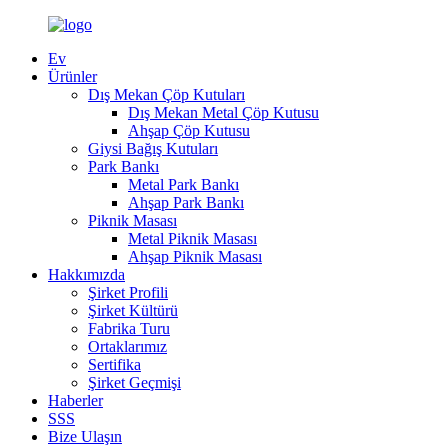
Ev
Ürünler
Dış Mekan Çöp Kutuları
Dış Mekan Metal Çöp Kutusu
Ahşap Çöp Kutusu
Giysi Bağış Kutuları
Park Bankı
Metal Park Bankı
Ahşap Park Bankı
Piknik Masası
Metal Piknik Masası
Ahşap Piknik Masası
Hakkımızda
Şirket Profili
Şirket Kültürü
Fabrika Turu
Ortaklarımız
Sertifika
Şirket Geçmişi
Haberler
SSS
Bize Ulaşın