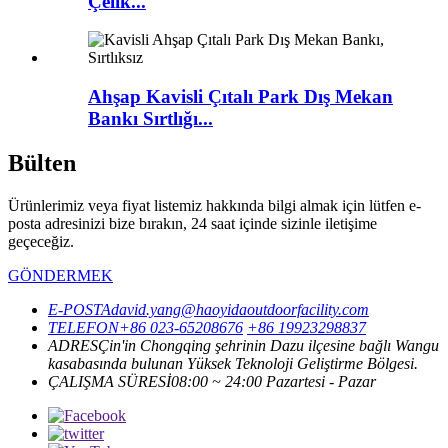
Çelik...
Ahşap Kavisli Çıtalı Park Dış Mekan
Bankı Sırtlığı...
Bülten
Ürünlerimiz veya fiyat listemiz hakkında bilgi almak için lütfen e-
posta adresinizi bize bırakın, 24 saat içinde sizinle iletişime
geçeceğiz.
GÖNDERMEK
E-POSTA
david.yang@haoyidaoutdoorfacility.com
TELEFON
+86 023-65208676
+86 19923298837
ADRES
Çin'in Chongqing şehrinin Dazu ilçesine bağlı Wangu
kasabasında bulunan Yüksek Teknoloji Geliştirme Bölgesi.
ÇALIŞMA SÜRESİ
08:00 ~ 24:00 Pazartesi - Pazar