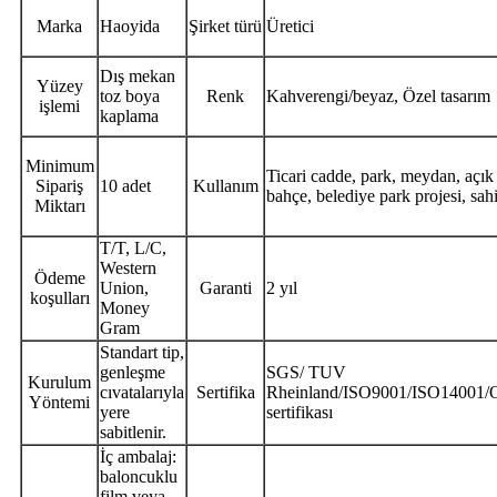
Marka
Haoyida
Şirket türü
Üretici
Dış mekan
Yüzey
toz boya
Renk
Kahverengi/beyaz, Özel tasarım
işlemi
kaplama
Minimum
Ticari cadde, park, meydan, açık 
Sipariş
10 adet
Kullanım
bahçe, belediye park projesi, sah
Miktarı
T/T, L/C,
Western
Ödeme
Union,
Garanti
2 yıl
koşulları
Money
Gram
Standart tip,
genleşme
SGS/ TUV
Kurulum
cıvatalarıyla
Sertifika
Rheinland/ISO9001/ISO14001/
Yöntemi
yere
sertifikası
sabitlenir.
İç ambalaj:
baloncuklu
film veya