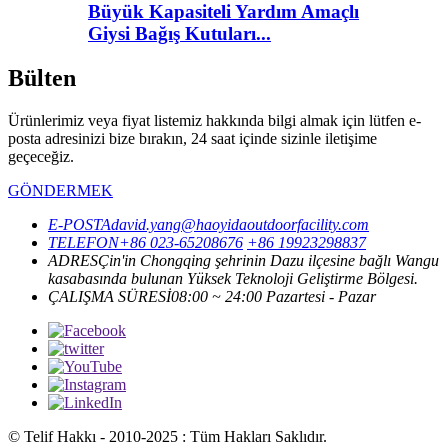
Büyük Kapasiteli Yardım Amaçlı
Giysi Bağış Kutuları...
Bülten
Ürünlerimiz veya fiyat listemiz hakkında bilgi almak için lütfen e-
posta adresinizi bize bırakın, 24 saat içinde sizinle iletişime
geçeceğiz.
GÖNDERMEK
E-POSTA
david.yang@haoyidaoutdoorfacility.com
TELEFON
+86 023-65208676
+86 19923298837
ADRES
Çin'in Chongqing şehrinin Dazu ilçesine bağlı Wangu
kasabasında bulunan Yüksek Teknoloji Geliştirme Bölgesi.
ÇALIŞMA SÜRESİ
08:00 ~ 24:00 Pazartesi - Pazar
© Telif Hakkı - 2010-2025 : Tüm Hakları Saklıdır.