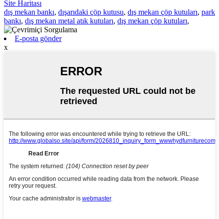
Site Haritası
dış mekan bankı
,
dışarıdaki çöp kutusu
,
dış mekan çöp kutuları
,
park
bankı
,
dış mekan metal atık kutuları
,
dış mekan çöp kutuları
,
E-posta gönder
x