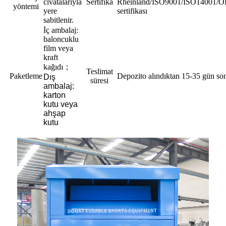
cıvatalarıyla
Sertifika
Rheinland/ISO9001/ISO14001/O
yöntemi
yere
sertifikası
sabitlenir.
İç ambalaj:
baloncuklu
film veya
kraft
kağıdı
；
Teslimat
Paketleme
Depozito alındıktan 15-35 gün so
Dış
süresi
ambalaj:
karton
kutu veya
ahşap
kutu