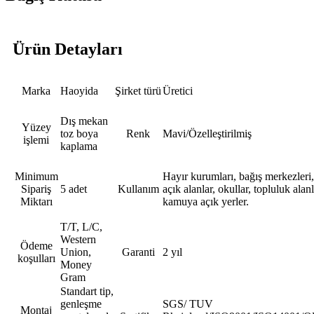
Ürün Detayları
Marka
Haoyida
Şirket türü
Üretici
Dış mekan
Yüzey
toz boya
Renk
Mavi/Özelleştirilmiş
işlemi
kaplama
Minimum
Hayır kurumları, bağış merkezleri, 
Sipariş
5 adet
Kullanım
açık alanlar, okullar, topluluk alan
Miktarı
kamuya açık yerler.
T/T, L/C,
Western
Ödeme
Union,
Garanti
2 yıl
koşulları
Money
Gram
Standart tip,
genleşme
SGS/ TUV
Montaj