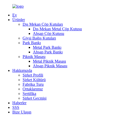
Ev
Ürünler
Dış Mekan Çöp Kutuları
Dış Mekan Metal Çöp Kutusu
Ahşap Çöp Kutusu
Giysi Bağış Kutuları
Park Bankı
Metal Park Bankı
Ahşap Park Bankı
Piknik Masası
Metal Piknik Masası
Ahşap Piknik Masası
Hakkımızda
Şirket Profili
Şirket Kültürü
Fabrika Turu
Ortaklarımız
Sertifika
Şirket Geçmişi
Haberler
SSS
Bize Ulaşın