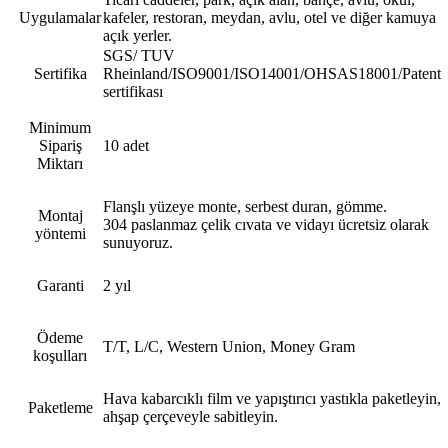
Uygulamalar
kafeler, restoran, meydan, avlu, otel ve diğer kamuya
açık yerler.
SGS/ TUV
Sertifika
Rheinland/ISO9001/ISO14001/OHSAS18001/Patent
sertifikası
Minimum
Sipariş
10 adet
Miktarı
Flanşlı yüzeye monte, serbest duran, gömme.
Montaj
304 paslanmaz çelik cıvata ve vidayı ücretsiz olarak
yöntemi
sunuyoruz.
Garanti
2 yıl
Ödeme
T/T, L/C, Western Union, Money Gram
koşulları
Hava kabarcıklı film ve yapıştırıcı yastıkla paketleyin,
Paketleme
ahşap çerçeveyle sabitleyin.