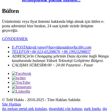
Bülten
Ürünlerimiz veya fiyat listemiz hakkında bilgi almak için lütfen e-
posta adresinizi bize bırakın, 24 saat içinde sizinle iletişime
geçeceğiz.
GÖNDERMEK
E-POSTA
david.yang@haoyidaoutdoorfacility.com
TELEFON
+86 023-65208676
+86 19923298837
ADRES
Çin'in Chongqing şehrinin Dazu ilçesine bağlı Wangu
kasabasında bulunan Yüksek Teknoloji Geliştirme Bölgesi.
ÇALIŞMA SÜRESİ
08:00 ~ 24:00 Pazartesi - Pazar
© Telif Hakkı - 2010-2025 : Tüm Hakları Saklıdır.
Site Haritası
dış mekan metal atık kutuları
,
dışarıdaki çöp kutusu
,
park bankı
,
dış