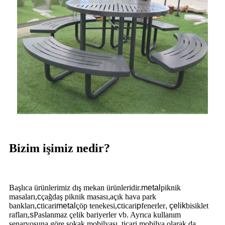
Bizim işimiz nedir?
Başlıca ürünlerimiz dış mekan ürünleridir.
metal
piknik
masaları,
c
çağdaş piknik masası
,
açık hava park
bankları,
c
ticari
metal
çöp tenekesi,
c
ticari
p
fenerler
,
çelik
bisiklet
rafları,
s
Paslanmaz çelik bariyerler vb. Ayrıca kullanım
senaryosuna göre sokak mobilyası, ticari mobilya olarak da