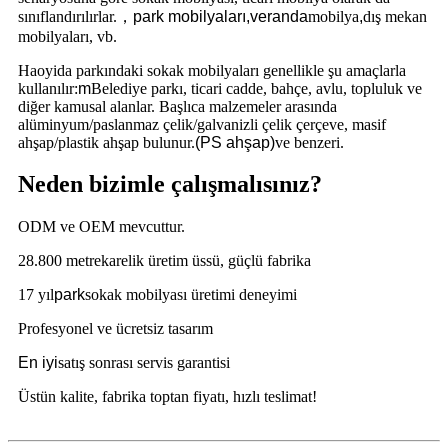
sınıflandırılırlar.
，
park mobilyaları,
veranda
mobilya
,
dış mekan
mobilyaları, vb.
Haoyida parkındaki sokak mobilyaları genellikle şu amaçlarla
kullanılır:
m
Belediye parkı, ticari cadde, bahçe, avlu, topluluk ve
diğer kamusal alanlar. Başlıca malzemeler arasında
alüminyum/paslanmaz çelik/galvanizli çelik çerçeve, masif
ahşap/plastik ahşap bulunur.
(PS ahşap)
ve benzeri.
Neden bizimle çalışmalısınız?
ODM ve OEM mevcuttur.
28.800 metrekarelik üretim üssü, güçlü fabrika
17 yıl
park
sokak mobilyası üretimi deneyimi
Profesyonel ve ücretsiz tasarım
En iyi
satış sonrası servis garantisi
Üstün kalite, fabrika toptan fiyatı, hızlı teslimat!